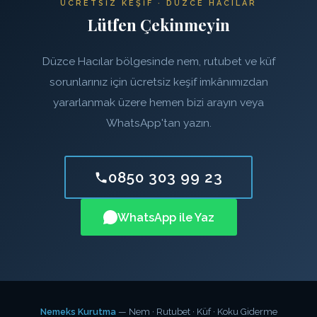
ÜCRETSIZ KEŞIF · DÜZCE HACILAR
Lütfen Çekinmeyin
Düzce Hacılar bölgesinde nem, rutubet ve küf
sorunlarınız için ücretsiz keşif imkânımızdan
yararlanmak üzere hemen bizi arayın veya
WhatsApp'tan yazın.
0850 303 99 23
WhatsApp ile Yaz
Nemeks Kurutma
— Nem · Rutubet · Küf · Koku Giderme