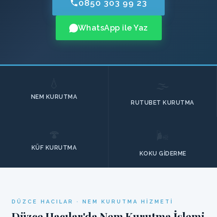
0850 303 99 23
WhatsApp ile Yaz
💧
🌫️
NEM KURUTMA
RUTUBET KURUTMA
🍄
🌬️
KÜF KURUTMA
KOKU GIDERME
DÜZCE HACILAR · NEM KURUTMA HIZMETI
Düzce Hacılar'da Nem Kurutma İşlemi