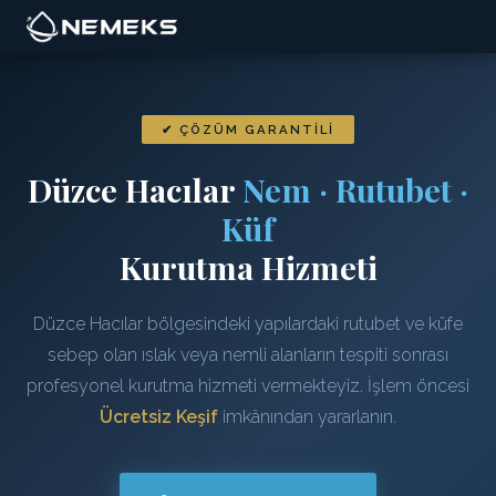
✔ ÇÖZÜM GARANTILI
Düzce Hacılar
Nem · Rutubet ·
Küf
Kurutma Hizmeti
Düzce Hacılar bölgesindeki yapılardaki rutubet ve küfe
sebep olan ıslak veya nemli alanların tespiti sonrası
profesyonel kurutma hizmeti vermekteyiz. İşlem öncesi
Ücretsiz Keşif
imkânından yararlanın.