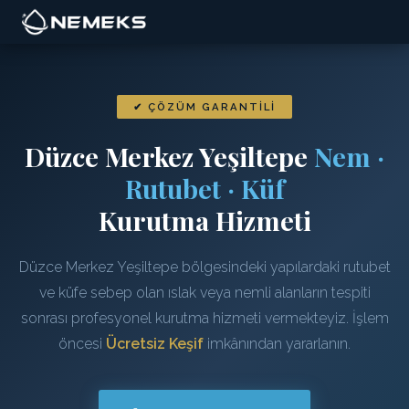
✔ ÇÖZÜM GARANTILI
Düzce Merkez Yeşiltepe
Nem ·
Rutubet · Küf
Kurutma Hizmeti
Düzce Merkez Yeşiltepe bölgesindeki yapılardaki rutubet
ve küfe sebep olan ıslak veya nemli alanların tespiti
sonrası profesyonel kurutma hizmeti vermekteyiz. İşlem
öncesi
Ücretsiz Keşif
imkânından yararlanın.