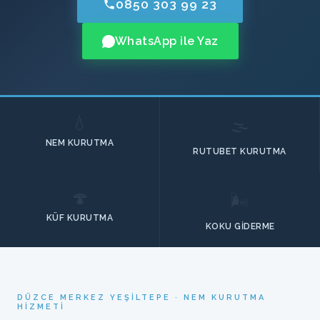
0850 303 99 23
WhatsApp ile Yaz
💧
🌫️
NEM KURUTMA
RUTUBET KURUTMA
🍄
🌬️
KÜF KURUTMA
KOKU GIDERME
DÜZCE MERKEZ YEŞILTEPE · NEM KURUTMA
HIZMETI