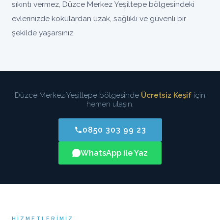
sıkıntı vermez, Düzce Merkez Yeşiltepe bölgesindeki
evlerinizde kokulardan uzak, sağlıklı ve güvenli bir
şekilde yaşarsınız.
Düzce Merkez Yeşiltepe bölgesinde
Ücretsiz Keşif
için
hemen ulaşın.
0850 303 99 23
WhatsApp ile Yaz
HIZMETLERIMIZ