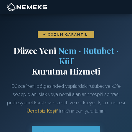
✔ ÇÖZÜM GARANTILI
Düzce Yeni
Nem · Rutubet ·
Küf
Kurutma Hizmeti
Düzce Yeni bölgesindeki yapılardaki rutubet ve küfe
sebep olan ıslak veya nemli alanların tespiti sonrası
profesyonel kurutma hizmeti vermekteyiz. İşlem öncesi
Ücretsiz Keşif
imkânından yararlanın.