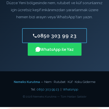
Düzce Yeni bölgesinde nem, rutubet ve küf sorunlarınız
için ücretsiz keşif imkânımızdan yararlanmak üzere
hemen bizi arayın veya WhatsApp'tan yazın.
0850 303 99 23
WhatsApp ile Yaz
Nemeks Kurutma
— Nem · Rutubet · Küf · Koku Giderme
Tel:
0850 303 99 23
|
WhatsApp
©
2026
Nemeks Kurutma — Tüm Hakları Saklıdır