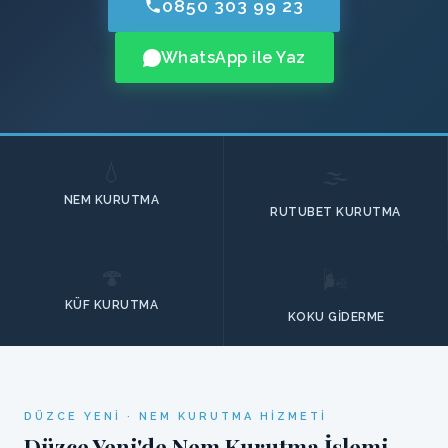
0850 303 99 23
WhatsApp ile Yaz
💧
🌫️
NEM KURUTMA
RUTUBET KURUTMA
🍄
🌬️
KÜF KURUTMA
KOKU GIDERME
DÜZCE YENI · NEM KURUTMA HIZMETI
Düzce Yeni'de Nem Kurutma İşlemi