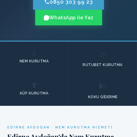
0850 303 99 23
WhatsApp ile Yaz
💧
🌫️
NEM KURUTMA
RUTUBET KURUTMA
🍄
🌬️
KÜF KURUTMA
KOKU GIDERME
EDIRNE AYDOĞAN · NEM KURUTMA HIZMETI
Edirne Aydoğan'da Nem Kurutma