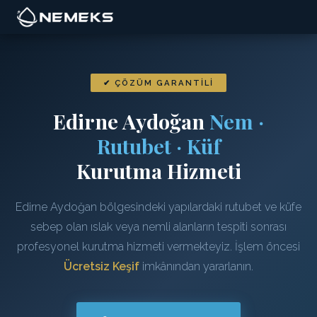
✔ ÇÖZÜM GARANTILI
Edirne Aydoğan
Nem ·
Rutubet · Küf
Kurutma Hizmeti
Edirne Aydoğan bölgesindeki yapılardaki rutubet ve küfe
sebep olan ıslak veya nemli alanların tespiti sonrası
profesyonel kurutma hizmeti vermekteyiz. İşlem öncesi
Ücretsiz Keşif
imkânından yararlanın.