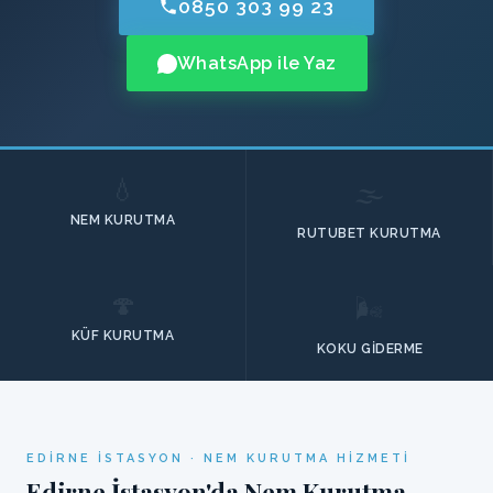
0850 303 99 23
WhatsApp ile Yaz
💧
🌫️
NEM KURUTMA
RUTUBET KURUTMA
🍄
🌬️
KÜF KURUTMA
KOKU GIDERME
EDIRNE İSTASYON · NEM KURUTMA HIZMETI
Edirne İstasyon'da Nem Kurutma