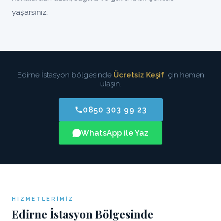
yaşarsınız.
Edirne İstasyon bölgesinde
Ücretsiz Keşif
için hemen
ulaşın.
0850 303 99 23
WhatsApp ile Yaz
HIZMETLERIMIZ
Edirne İstasyon Bölgesinde