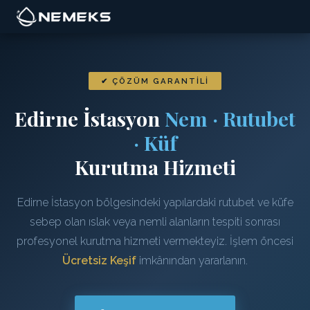
✔ ÇÖZÜM GARANTILI
Edirne İstasyon
Nem · Rutubet
· Küf
Kurutma Hizmeti
Edirne İstasyon bölgesindeki yapılardaki rutubet ve küfe
sebep olan ıslak veya nemli alanların tespiti sonrası
profesyonel kurutma hizmeti vermekteyiz. İşlem öncesi
Ücretsiz Keşif
imkânından yararlanın.