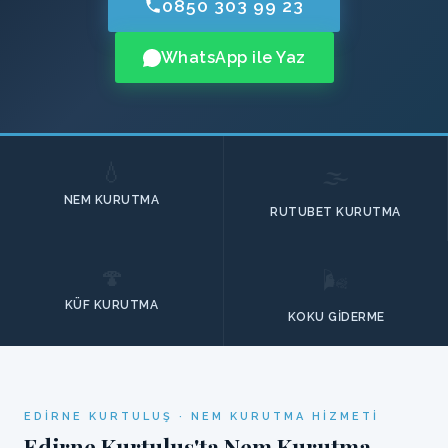
0850 303 99 23
WhatsApp ile Yaz
💧
🌫️
NEM KURUTMA
RUTUBET KURUTMA
🍄
🌬️
KÜF KURUTMA
KOKU GIDERME
EDIRNE KURTULUŞ · NEM KURUTMA HIZMETI
Edirne Kurtuluş'ta Nem Kurutma