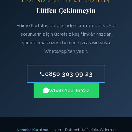
ÜCRETSIZ KEŞIF · EDIRNE KURTULUŞ
Lütfen Çekinmeyin
Edirne Kurtuluş bölgesinde nem, rutubet ve küf
sorunlarınız için ücretsiz keşif imkânımızdan
yararlanmak üzere hemen bizi arayın veya
WhatsApp'tan yazın.
0850 303 99 23
WhatsApp ile Yaz
Nemeks Kurutma
— Nem · Rutubet · Küf · Koku Giderme