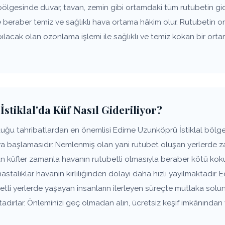
bölgesinde duvar, tavan, zemin gibi ortamdaki tüm rutubetin gi
e beraber temiz ve sağlıklı hava ortama hâkim olur. Rutubeti
pılacak olan ozonlama işlemi ile sağlıklı ve temiz kokan bir o
stiklal'da Küf Nasıl Gideriliyor?
ğu tahribatlardan en önemlisi Edirne Uzunköprü İstiklal bölges
ya başlamasıdır. Nemlenmiş olan yani rutubet oluşan yerlerde 
şan küfler zamanla havanın rutubetli olmasıyla beraber kötü k
hastalıklar havanın kirliliğinden dolayı daha hızlı yayılmaktadır. 
tli yerlerde yaşayan insanların ilerleyen süreçte mutlaka solun
rlar. Önleminizi geç olmadan alın, ücretsiz keşif imkânından y