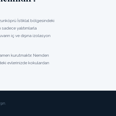
unköprü İstiklal bölgesindeki
 sadece yalıtımlarla
uvarın iç ve dışına izolasyon
amamen kurutmaktır. Nemden
ndeki evlerinizde kokulardan
şın.