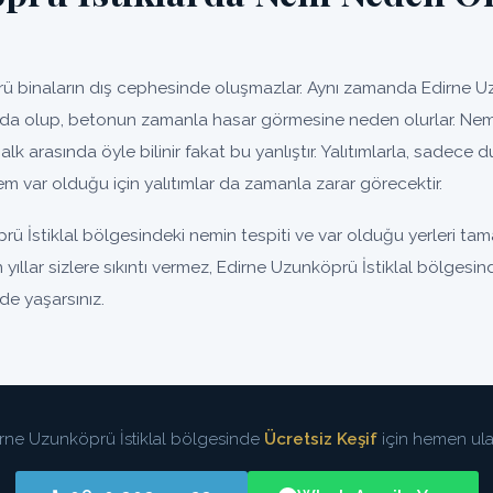
binaların dış cephesinde oluşmazlar. Aynı zamanda Edirne Uz
a da olup, betonun zamanla hasar görmesine neden olurlar. Nem
lk arasında öyle bilinir fakat bu yanlıştır. Yalıtımlarla, sadece d
m var olduğu için yalıtımlar da zamanla zarar görecektir.
rü İstiklal bölgesindeki nemin tespiti ve var olduğu yerleri t
n yıllar sizlere sıkıntı vermez, Edirne Uzunköprü İstiklal bölgesi
lde yaşarsınız.
rne Uzunköprü İstiklal bölgesinde
Ücretsiz Keşif
için hemen ula