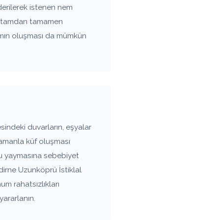
derilerek istenen nem
n ortamdan tamamen
rtamın oluşması da mümkün
indeki duvarların, eşyalar
zamanla küf oluşması
oku yaymasına sebebiyet
Edirne Uzunköprü İstiklal
um rahatsızlıkları
ararlanın.