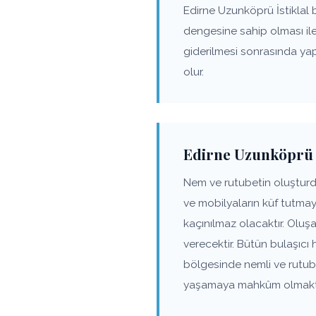
Edirne Uzunköprü İstiklal 
dengesine sahip olması il
giderilmesi sonrasında ya
olur.
Edirne Uzunköprü İ
Nem ve rutubetin oluşturdu
ve mobilyaların küf tutma
kaçınılmaz olacaktır. Olu
verecektir. Bütün bulaşıcı 
bölgesinde nemli ve rutube
yaşamaya mahkûm olmaktadı