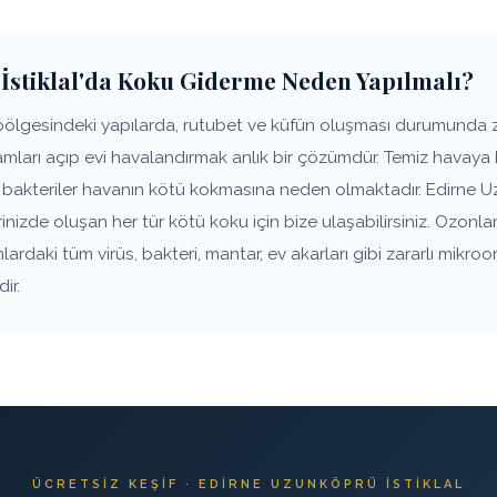
İstiklal'da Koku Giderme Neden Yapılmalı?
 bölgesindeki yapılarda, rutubet ve küfün oluşması durumunda
ları açıp evi havalandırmak anlık bir çözümdür. Temiz havaya k
ı, bakteriler havanın kötü kokmasına neden olmaktadır. Edirne U
rinizde oluşan her tür kötü koku için bize ulaşabilirsiniz. Ozon
lardaki tüm virüs, bakteri, mantar, ev akarları gibi zararlı mik
ir.
ÜCRETSIZ KEŞIF · EDIRNE UZUNKÖPRÜ İSTIKLAL