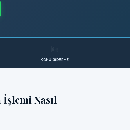
🌬️
KOKU GIDERME
İşlemi Nasıl