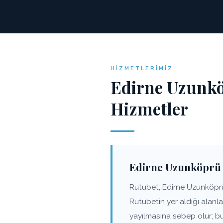
HIZMETLERIMIZ
Edirne Uzunkö
Hizmetler
Edirne Uzunköprü 
Rutubet; Edirne Uzunköprü 
Rutubetin yer aldığı alanl
yayılmasına sebep olur; b