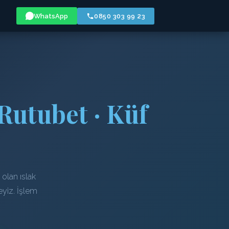
WhatsApp
0850 303 99 23
Rutubet · Küf
olan ıslak
eyiz. İşlem