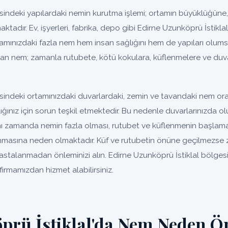
sindeki yapılardaki nemin kurutma işlemi; ortamın büyüklüğüne,
aktadır. Ev, işyerleri, fabrika, depo gibi Edirne Uzunköprü İstiklal
rtamınızdaki fazla nem hem insan sağlığını hem de yapıları olums
şan nem; zamanla rutubete, kötü kokulara, küflenmelere ve duv
sindeki ortamınızdaki duvarlardaki, zemin ve tavandaki nem or
lığınız için sorun teşkil etmektedir. Bu nedenle duvarlarınızda
ynı zamanda nemin fazla olması, rutubet ve küflenmenin başlaması
nmasına neden olmaktadır. Küf ve rutubetin önüne geçilmezse
. Hastalanmadan önleminizi alın. Edirne Uzunköprü İstiklal bölges
firmamızdan hizmet alabilirsiniz.
prü İstiklal'da Nem Neden Ö