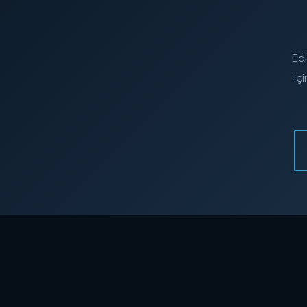
Edi
iç