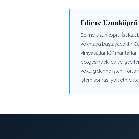
Edirne Uzunköprü 
Edirne Uzunköprü İstiklal
kokmaya başlayacaktır. Cam
kimyasallar, küf mantarlar
bölgesindeki ev ve işyerle
koku giderme işlemi; ortam
işlem sonrası yok etmekted