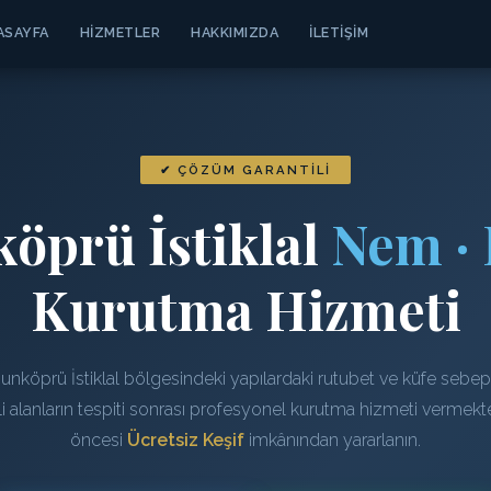
ASAYFA
HIZMETLER
HAKKIMIZDA
İLETIŞIM
✔ ÇÖZÜM GARANTILI
öprü İstiklal
Nem · 
Kurutma Hizmeti
unköprü İstiklal bölgesindeki yapılardaki rutubet ve küfe sebep 
 alanların tespiti sonrası profesyonel kurutma hizmeti vermekt
öncesi
Ücretsiz Keşif
imkânından yararlanın.