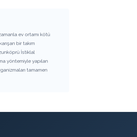
 zamanla ev ortamı kötü
arışan bir takım
zunköprü İstiklal
lama yöntemiyle yapılan
roorganizmaları tamamen