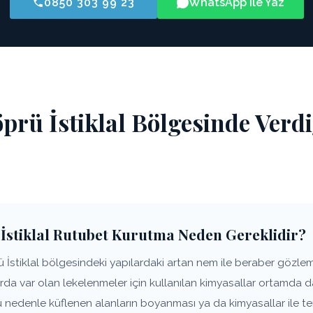
0850 303 99 23
WhatsApp ile Yaz
prü İstiklal Bölgesinde Verd
İstiklal Rutubet Kurutma Neden Gereklidir?
İstiklal bölgesindeki yapılardaki artan nem ile beraber gözlemle
arda var olan lekelenmeler için kullanılan kimyasallar ortamda
u nedenle küflenen alanların boyanması ya da kimyasallar ile t