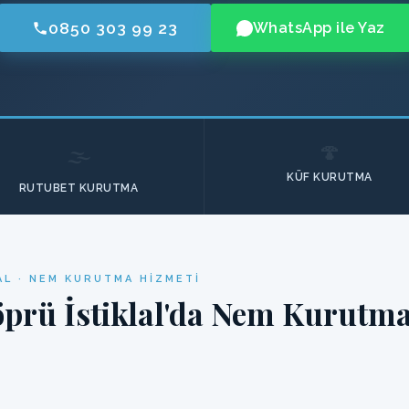
0850 303 99 23
WhatsApp ile Yaz
🍄
🌫️
KÜF KURUTMA
RUTUBET KURUTMA
AL · NEM KURUTMA HIZMETI
prü İstiklal'da Nem Kurutma 