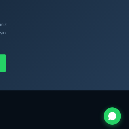
ınız
yın