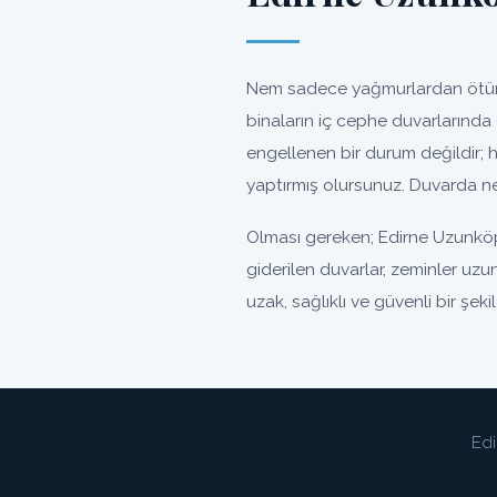
Nem sadece yağmurlardan ötürü 
binaların iç cephe duvarlarınd
engellenen bir durum değildir; ha
yaptırmış olursunuz. Duvarda ne
Olması gereken; Edirne Uzunköp
giderilen duvarlar, zeminler uzu
uzak, sağlıklı ve güvenli bir şeki
Edi