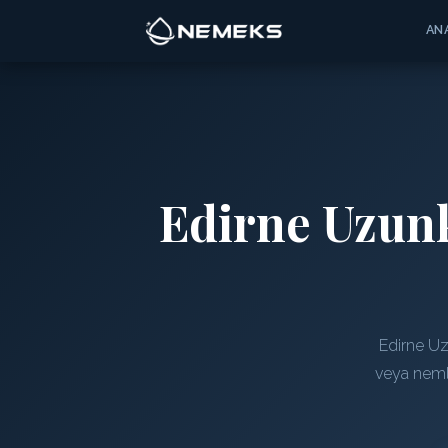
AN
Edirne Uzunk
Edirne Uz
veya nemli