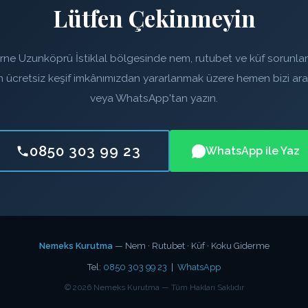
Lütfen Çekinmeyin
rne Uzunköprü İstiklal bölgesinde nem, rutubet ve küf sorunlar
in ücretsiz keşif imkânımızdan yararlanmak üzere hemen bizi ara
veya WhatsApp'tan yazın.
0850 303 99 23
WhatsApp ile Yaz
Nemeks Kurutma
— Nem · Rutubet · Küf · Koku Giderme
Tel:
0850 303 99 23
|
WhatsApp
©
2026
Nemeks Kurutma — Tüm Hakları Saklıdır