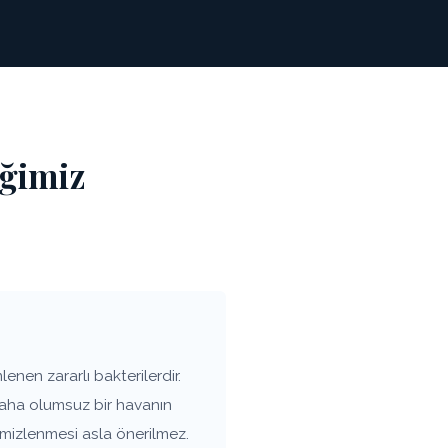
iğimiz
nen zararlı bakterilerdir.
 daha olumsuz bir havanın
emizlenmesi asla önerilmez.