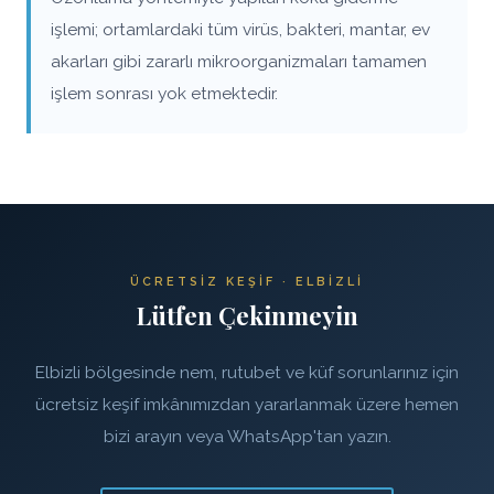
işlemi; ortamlardaki tüm virüs, bakteri, mantar, ev
akarları gibi zararlı mikroorganizmaları tamamen
işlem sonrası yok etmektedir.
ÜCRETSIZ KEŞIF · ELBIZLI
Lütfen Çekinmeyin
Elbizli bölgesinde nem, rutubet ve küf sorunlarınız için
ücretsiz keşif imkânımızdan yararlanmak üzere hemen
bizi arayın veya WhatsApp'tan yazın.