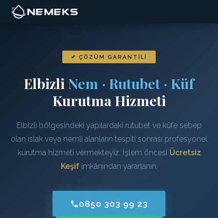
✔ ÇÖZÜM GARANTILI
Elbizli
Nem · Rutubet · Küf
Kurutma Hizmeti
Elbizli bölgesindeki yapılardaki rutubet ve küfe sebep
olan ıslak veya nemli alanların tespiti sonrası profesyonel
kurutma hizmeti vermekteyiz. İşlem öncesi
Ücretsiz
Keşif
imkânından yararlanın.
0850 303 99 23