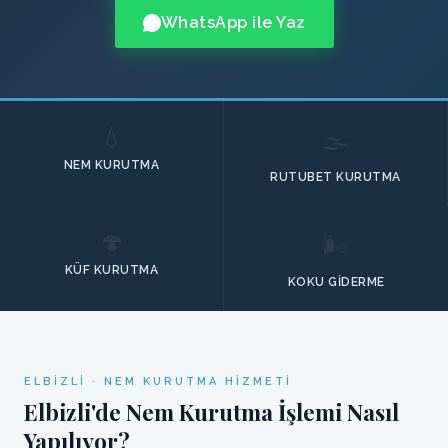
WhatsApp ile Yaz
💧
🌫️
NEM KURUTMA
RUTUBET KURUTMA
🍄
🌬️
KÜF KURUTMA
KOKU GIDERME
ELBIZLI · NEM KURUTMA HIZMETI
Elbizli'de Nem Kurutma İşlemi Nasıl
Yapılıyor?