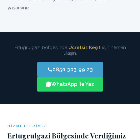
yaşarsınız.
Ertugrulgazi bölgesinde
Ücretsiz Keşif
için hemen
ulaşın.
0850 303 99 23
WhatsApp ile Yaz
HIZMETLERIMIZ
Ertugrulgazi Bölgesinde Verdiğimiz