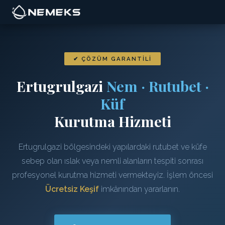
✔ ÇÖZÜM GARANTILI
Ertugrulgazi
Nem · Rutubet ·
Küf
Kurutma Hizmeti
Ertugrulgazi bölgesindeki yapılardaki rutubet ve küfe
sebep olan ıslak veya nemli alanların tespiti sonrası
profesyonel kurutma hizmeti vermekteyiz. İşlem öncesi
Ücretsiz Keşif
imkânından yararlanın.