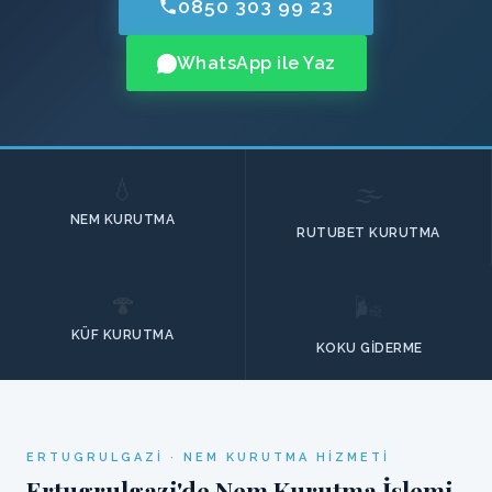
0850 303 99 23
WhatsApp ile Yaz
💧
🌫️
NEM KURUTMA
RUTUBET KURUTMA
🍄
🌬️
KÜF KURUTMA
KOKU GIDERME
ERTUGRULGAZI · NEM KURUTMA HIZMETI
Ertugrulgazi'de Nem Kurutma İşlemi