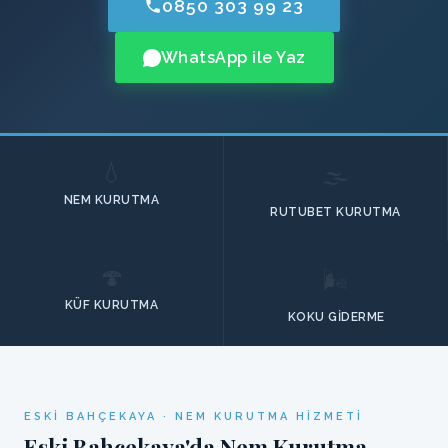
0850 303 99 23
WhatsApp ile Yaz
💧
🌫️
NEM KURUTMA
RUTUBET KURUTMA
🍄
🌬️
KÜF KURUTMA
KOKU GIDERME
ESKI BAHÇEKAYA · NEM KURUTMA HIZMETI
Eski Bahçekaya'da Nem Kurutma