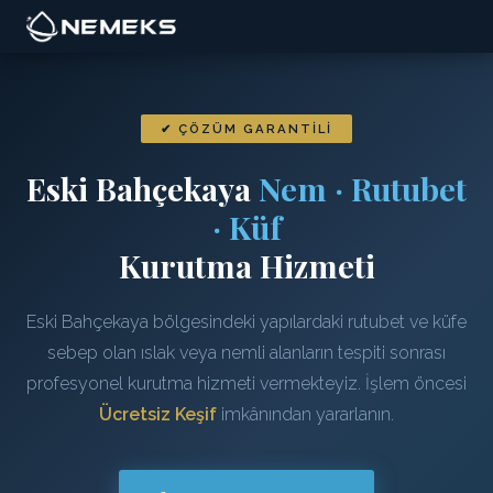
✔ ÇÖZÜM GARANTILI
Eski Bahçekaya
Nem · Rutubet
· Küf
Kurutma Hizmeti
Eski Bahçekaya bölgesindeki yapılardaki rutubet ve küfe
sebep olan ıslak veya nemli alanların tespiti sonrası
profesyonel kurutma hizmeti vermekteyiz. İşlem öncesi
Ücretsiz Keşif
imkânından yararlanın.