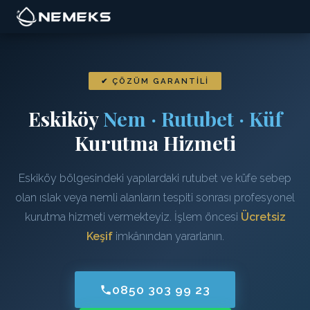
✔ ÇÖZÜM GARANTILI
Eskiköy
Nem · Rutubet · Küf
Kurutma Hizmeti
Eskiköy bölgesindeki yapılardaki rutubet ve küfe sebep
olan ıslak veya nemli alanların tespiti sonrası profesyonel
kurutma hizmeti vermekteyiz. İşlem öncesi
Ücretsiz
Keşif
imkânından yararlanın.
0850 303 99 23