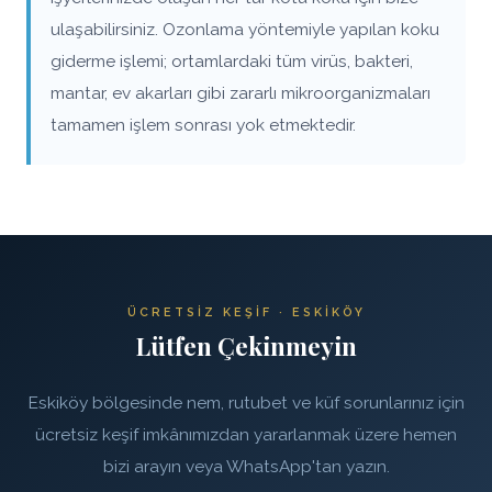
ulaşabilirsiniz. Ozonlama yöntemiyle yapılan koku
giderme işlemi; ortamlardaki tüm virüs, bakteri,
mantar, ev akarları gibi zararlı mikroorganizmaları
tamamen işlem sonrası yok etmektedir.
ÜCRETSIZ KEŞIF · ESKIKÖY
Lütfen Çekinmeyin
Eskiköy bölgesinde nem, rutubet ve küf sorunlarınız için
ücretsiz keşif imkânımızdan yararlanmak üzere hemen
bizi arayın veya WhatsApp'tan yazın.