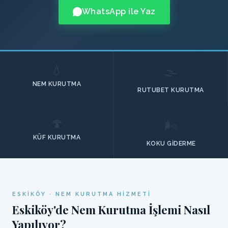
WhatsApp ile Yaz
💧
🌫️
NEM KURUTMA
RUTUBET KURUTMA
🍄
🌬️
KÜF KURUTMA
KOKU GIDERME
ESKIKÖY · NEM KURUTMA HIZMETI
Eskiköy'de Nem Kurutma İşlemi Nasıl
Yapılıyor?