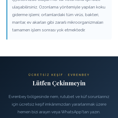
ulaşabilirsiniz. Ozonlama yöntemiyle yapılan koku
giderme işlemi; ortamlardaki tüm virüs, bakteri,
mantar, ev akarları gibi zararlı mikroorganizmaları
tamamen işlem sonrası yok etmektedir.
ÜCRETSIZ KEŞIF · EVRENBEY
Lütfen Çekinmeyin
Evrenbey bölgesinde nem, rutubet ve küf sorunlarınız
için ücretsiz keşif imkânımızdan yararlanmak üzere
hemen bizi arayın veya WhatsApp'tan yazın.