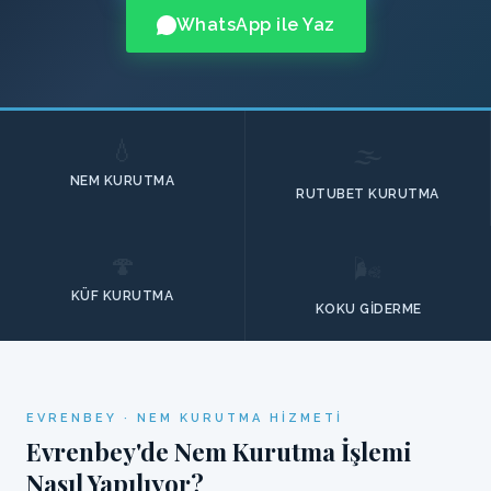
WhatsApp ile Yaz
💧
🌫️
NEM KURUTMA
RUTUBET KURUTMA
🍄
🌬️
KÜF KURUTMA
KOKU GIDERME
EVRENBEY · NEM KURUTMA HIZMETI
Evrenbey'de Nem Kurutma İşlemi
Nasıl Yapılıyor?