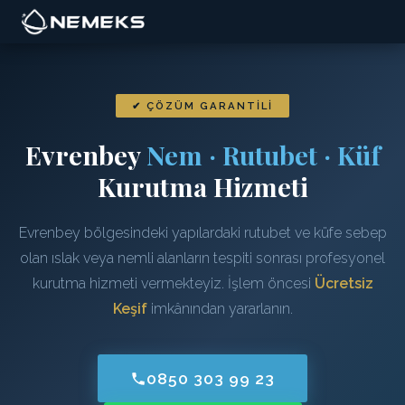
✔ ÇÖZÜM GARANTILI
Evrenbey
Nem · Rutubet · Küf
Kurutma Hizmeti
Evrenbey bölgesindeki yapılardaki rutubet ve küfe sebep
olan ıslak veya nemli alanların tespiti sonrası profesyonel
kurutma hizmeti vermekteyiz. İşlem öncesi
Ücretsiz
Keşif
imkânından yararlanın.
0850 303 99 23