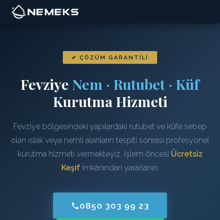
✔ ÇÖZÜM GARANTILI
Fevziye
Nem · Rutubet · Küf
Kurutma Hizmeti
Fevziye bölgesindeki yapılardaki rutubet ve küfe sebep
olan ıslak veya nemli alanların tespiti sonrası profesyonel
kurutma hizmeti vermekteyiz. İşlem öncesi
Ücretsiz
Keşif
imkânından yararlanın.
0850 303 99 23