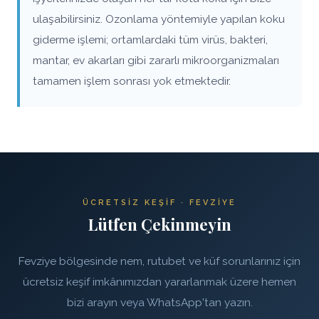
ulaşabilirsiniz. Ozonlama yöntemiyle yapılan koku
giderme işlemi; ortamlardaki tüm virüs, bakteri,
mantar, ev akarları gibi zararlı mikroorganizmaları
tamamen işlem sonrası yok etmektedir.
ÜCRETSIZ KEŞIF · FEVZIYE
Lütfen Çekinmeyin
Fevziye bölgesinde nem, rutubet ve küf sorunlarınız için
ücretsiz keşif imkânımızdan yararlanmak üzere hemen
bizi arayın veya WhatsApp'tan yazın.