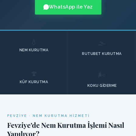
WhatsApp ile Yaz
💧
🌫️
NEM KURUTMA
RUTUBET KURUTMA
🍄
🌬️
KÜF KURUTMA
KOKU GIDERME
FEVZIYE · NEM KURUTMA HIZMETI
Fevziye'de Nem Kurutma İşlemi Nasıl
Yapılıyor?