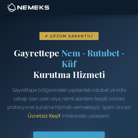
✔ ÇÖZÜM GARANTILI
Gayrettepe
Nem · Rutubet ·
Küf
Kurutma Hizmeti
Gayrettepe bölgesindeki yapılardaki rutubet ve küfe
sebep olan ıslak veya nemli alanların tespiti sonrası
profesyonel kurutma hizmeti vermekteyiz. İşlem öncesi
Ücretsiz Keşif
imkânından yararlanın.