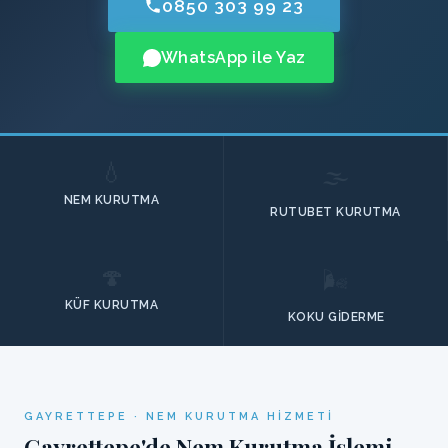
0850 303 99 23
WhatsApp ile Yaz
💧
🌫️
NEM KURUTMA
RUTUBET KURUTMA
🍄
🌬️
KÜF KURUTMA
KOKU GIDERME
GAYRETTEPE · NEM KURUTMA HIZMETI
Gayrettepe'de Nem Kurutma İşlemi