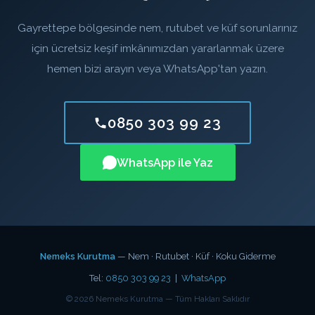
Gayrettepe bölgesinde nem, rutubet ve küf sorunlarınız
için ücretsiz keşif imkânımızdan yararlanmak üzere
hemen bizi arayın veya WhatsApp'tan yazın.
0850 303 99 23
WhatsApp ile Yaz
Nemeks Kurutma
— Nem · Rutubet · Küf · Koku Giderme
Tel:
0850 303 99 23
|
WhatsApp
©
2026
Nemeks Kurutma — Tüm Hakları Saklıdır