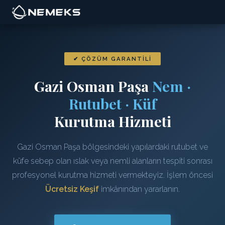
✔ ÇÖZÜM GARANTILI
Gazi Osman Paşa
Nem ·
Rutubet · Küf
Kurutma Hizmeti
Gazi Osman Paşa bölgesindeki yapılardaki rutubet ve
küfe sebep olan ıslak veya nemli alanların tespiti sonrası
profesyonel kurutma hizmeti vermekteyiz. İşlem öncesi
Ücretsiz Keşif
imkânından yararlanın.