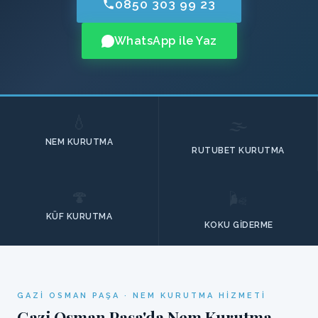
0850 303 99 23
WhatsApp ile Yaz
💧
🌫️
NEM KURUTMA
RUTUBET KURUTMA
🍄
🌬️
KÜF KURUTMA
KOKU GIDERME
GAZI OSMAN PAŞA · NEM KURUTMA HIZMETI
Gazi Osman Paşa'da Nem Kurutma