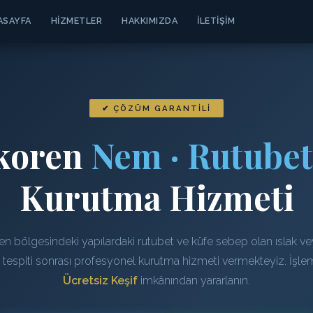
ASAYFA
HIZMETLER
HAKKIMIZDA
İLETIŞIM
✔ ÇÖZÜM GARANTILI
koren
Nem · Rutubet
Kurutma Hizmeti
n bölgesindeki yapılardaki rutubet ve küfe sebep olan ıslak v
n tespiti sonrası profesyonel kurutma hizmeti vermekteyiz. İşl
Ücretsiz Keşif
imkânından yararlanın.