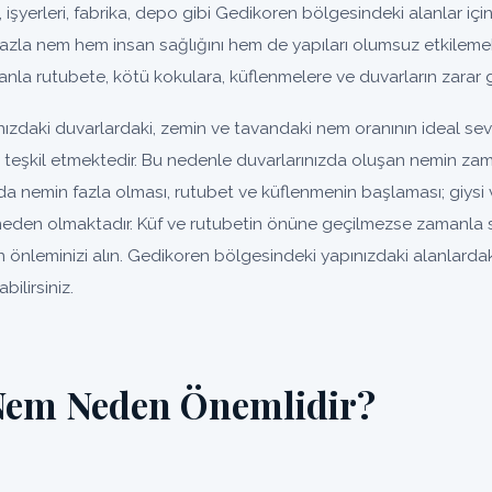
, işyerleri, fabrika, depo gibi Gedikoren bölgesindeki alanlar için 
fazla nem hem insan sağlığını hem de yapıları olumsuz etkilemek
nla rutubete, kötü kokulara, küflenmelere ve duvarların zarar 
ızdaki duvarlardaki, zemin ve tavandaki nem oranının ideal se
un teşkil etmektedir. Bu nedenle duvarlarınızda oluşan nemin za
da nemin fazla olması, rutubet ve küflenmenin başlaması; giysi 
eden olmaktadır. Küf ve rutubetin önüne geçilmezse zamanla so
 önleminizi alın. Gedikoren bölgesindeki yapınızdaki alanlardaki
ilirsiniz.
Nem Neden Önemlidir?