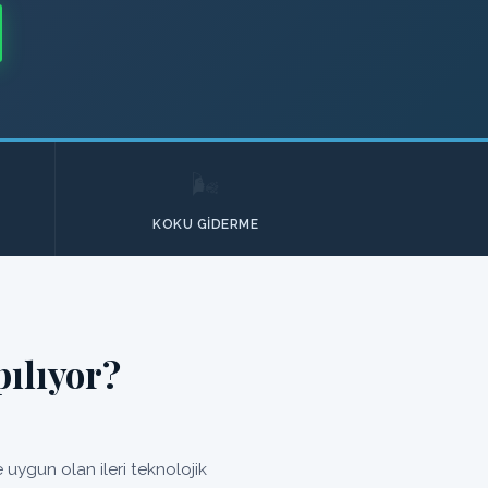
🌬️
KOKU GIDERME
ılıyor?
uygun olan ileri teknolojik