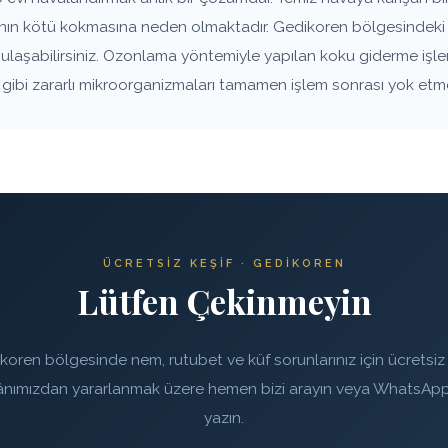
vanın kötü kokmasına neden olmaktadır. Gedikoren bölgesindeki 
e ulaşabilirsiniz. Ozonlama yöntemiyle yapılan koku giderme işle
rı gibi zararlı mikroorganizmaları tamamen işlem sonrası yok etm
ÜCRETSIZ KEŞIF · GEDIKOREN
Lütfen Çekinmeyin
koren bölgesinde nem, rutubet ve küf sorunlarınız için ücretsiz 
ânımızdan yararlanmak üzere hemen bizi arayın veya WhatsApp
yazın.