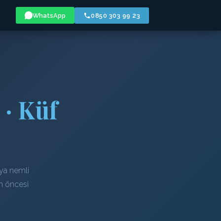
WhatsApp
0850 303 99 23
 · Küf
eya nemli
em öncesi