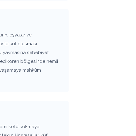
rın, eşyalar ve
anla küf oluşması
oku yaymasına sebebiyet
. Gedikoren bölgesinde nemli
arı yaşamaya mahkûm
tamı kötü kokmaya
 takım kimyasallar, küf