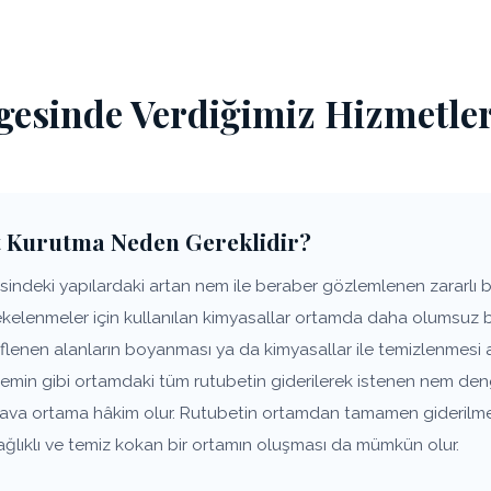
gesinde Verdiğimiz Hizmetle
 Kurutma Neden Gereklidir?
ndeki yapılardaki artan nem ile beraber gözlemlenen zararlı ba
lekelenmeler için kullanılan kimyasallar ortamda daha olumsuz 
flenen alanların boyanması ya da kimyasallar ile temizlenmesi 
zemin gibi ortamdaki tüm rutubetin giderilerek istenen nem den
 hava ortama hâkim olur. Rutubetin ortamdan tamamen giderilm
ağlıklı ve temiz kokan bir ortamın oluşması da mümkün olur.