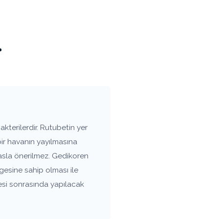
r
kterilerdir. Rutubetin yer
bir havanın yayılmasına
asla önerilmez. Gedikoren
gesine sahip olması ile
esi sonrasında yapılacak