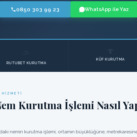
0850 303 99 23
WhatsApp ile Yaz
🍄
🌫️
KÜF KURUTMA
RUTUBET KURUTMA
 HIZMETI
Nem Kurutma İşlemi Nasıl Yap
aki nemin kurutma işlemi; ortamın büyüklüğüne, metrekaresine 