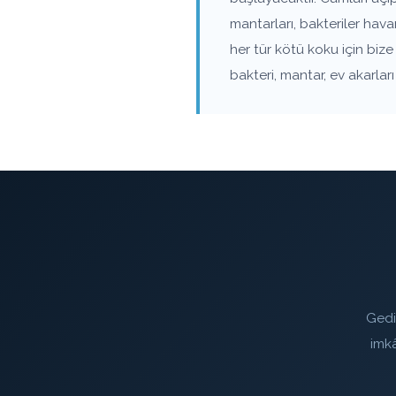
mantarları, bakteriler ha
her tür kötü koku için biz
bakteri, mantar, ev akarla
Gedi
imk