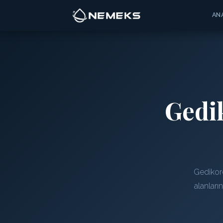
AN
Gedi
Gedikore
alanları