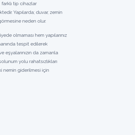
farklı tip cihazlar
tedir. Yapılarda; duvar, zemin
görmesine neden olur.
viyede olmaması hem yapılarınız
manında tespit edilerek
ve eşyalarınızın da zamanla
lunum yolu rahatsızlıkları
 nemin giderilmesi için