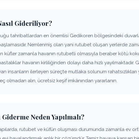
asıl Gideriliyor?
uğu tahribatlardan en önemlisi Gedikoren bölgesindeki duvarla
başlamasıdır. Nemlenmiş olan yani rutubet oluşan yerlerde zam
şan küfler zamanla havanın rutubetli olmasıyla beraber kötü k
hastalıklar havanın kirliliğinden dolayı daha hızlı yayılmaktadır
ayan insanların ilerleyen süreçte mutlaka solunum rahatsızlıkl
geç olmadan alın, ücretsiz keşif imkânından yararlanın.
 Giderme Neden Yapılmalı?
apılarda, rutubet ve küfün oluşması durumunda zamanla ev or
p evi havalandırmak anlık bir çözümdür. Temiz havaya karışan bir