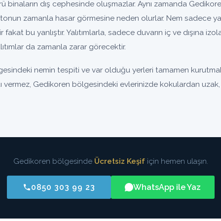
binaların dış cephesinde oluşmazlar. Aynı zamanda Gedikoren
tonun zamanla hasar görmesine neden olurlar. Nem sadece yal
nir fakat bu yanlıştır. Yalıtımlarla, sadece duvarın iç ve dışına iz
ıtımlar da zamanla zarar görecektir.
esindeki nemin tespiti ve var olduğu yerleri tamamen kurutmakt
ıntı vermez, Gedikoren bölgesindeki evlerinizde kokulardan uzak, s
Gedikoren bölgesinde
Ücretsiz Keşif
için hemen ulaşın.
0850 303 99 23
WhatsApp ile Yaz