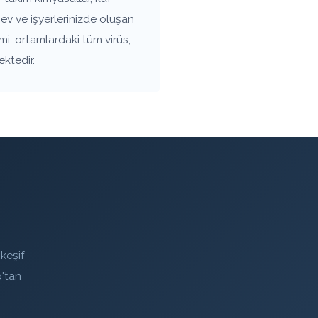
ev ve işyerlerinizde oluşan
mi; ortamlardaki tüm virüs,
ektedir.
keşif
'tan