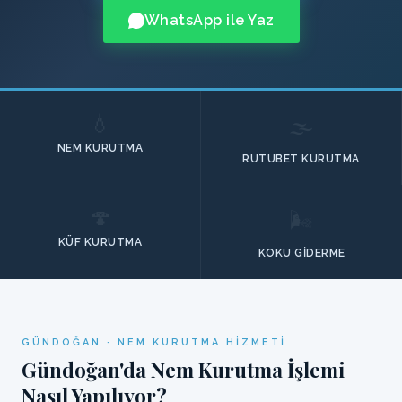
WhatsApp ile Yaz
💧
🌫️
NEM KURUTMA
RUTUBET KURUTMA
🍄
🌬️
KÜF KURUTMA
KOKU GIDERME
GÜNDOĞAN · NEM KURUTMA HIZMETI
Gündoğan'da Nem Kurutma İşlemi
Nasıl Yapılıyor?