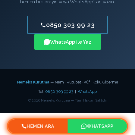
hemen bizi arayın veya WhatsApp'tan yazın.
0850 303 99 23
WhatsApp ile Yaz
Nemeks Kurutma
— Nem · Rutubet · Küf · Koku Giderme
Tel:
0850 303 99 23
|
WhatsApp
©
2026
Nemeks Kurutma — Tüm Hakları Saklıdır
HEMEN ARA
WHATSAPP