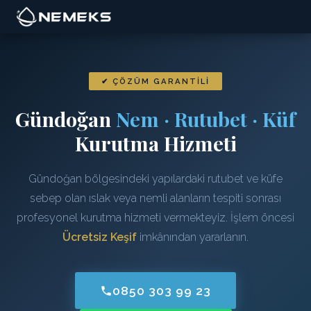
✔ ÇÖZÜM GARANTILI
Gündoğan
Nem · Rutubet · Küf
Kurutma Hizmeti
Gündoğan bölgesindeki yapılardaki rutubet ve küfe
sebep olan ıslak veya nemli alanların tespiti sonrası
profesyonel kurutma hizmeti vermekteyiz. İşlem öncesi
Ücretsiz Keşif
imkânından yararlanın.
0850 303 99 23