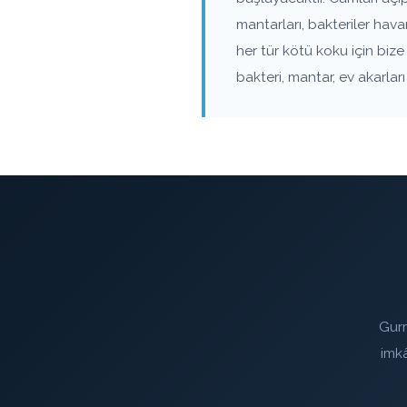
mantarları, bakteriler ha
her tür kötü koku için biz
bakteri, mantar, ev akarla
Gurm
imk