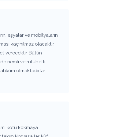
n, eşyalar ve mobilyaların
ası kaçınılmaz olacaktır.
t verecektir. Bütün
nde nemli ve rutubetli
mahkûm olmaktadırlar.
tamı kötü kokmaya
 takım kimyasallar, küf