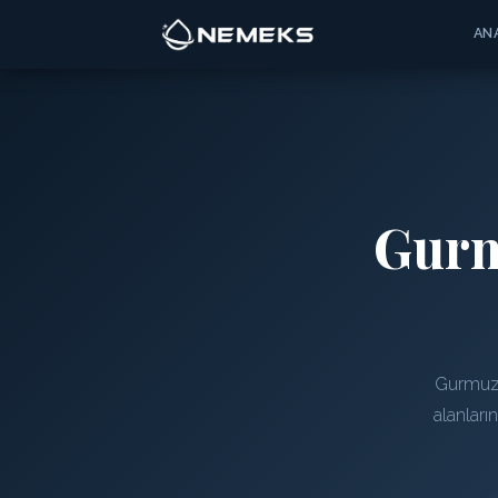
AN
Gur
Gurmuzl
alanları