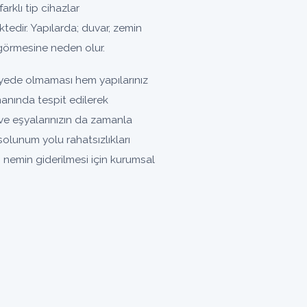
arklı tip cihazlar
tedir. Yapılarda; duvar, zemin
görmesine neden olur.
iyede olmaması hem yapılarınız
manında tespit edilerek
ve eşyalarınızın da zamanla
lunum yolu rahatsızlıkları
 nemin giderilmesi için kurumsal