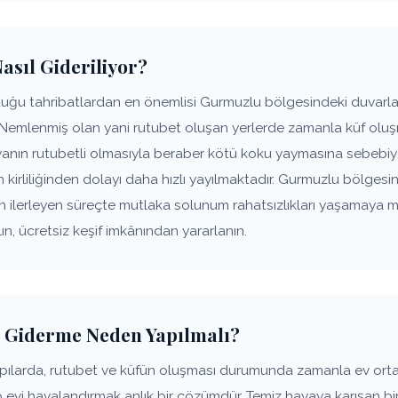
sıl Gideriliyor?
uğu tahribatlardan en önemlisi Gurmuzlu bölgesindeki duvarları
 Nemlenmiş olan yani rutubet oluşan yerlerde zamanla küf oluşm
anın rutubetli olmasıyla beraber kötü koku yaymasına sebebiye
n kirliliğinden dolayı daha hızlı yayılmaktadır. Gurmuzlu bölgesi
ın ilerleyen süreçte mutlaka solunum rahatsızlıkları yaşamaya 
n, ücretsiz keşif imkânından yararlanın.
 Giderme Neden Yapılmalı?
pılarda, rutubet ve küfün oluşması durumunda zamanla ev or
p evi havalandırmak anlık bir çözümdür. Temiz havaya karışan bir