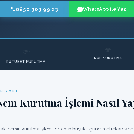
0850 303 99 23
WhatsApp ile Yaz
🍄
🌫️
KÜF KURUTMA
RUTUBET KURUTMA
HIZMETI
em Kurutma İşlemi Nasıl Yap
ki nemin kurutma işlemi; ortamın büyüklüğüne, metrekaresine u