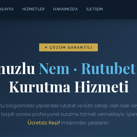
ASAYFA
HIZMETLER
HAKKIMIZDA
İLETIŞIM
✔ ÇÖZÜM GARANTILI
muzlu
Nem · Rutubet 
Kurutma Hizmeti
u bölgesindeki yapılardaki rutubet ve küfe sebep olan ıslak ve
n tespiti sonrası profesyonel kurutma hizmeti vermekteyiz. İşl
Ücretsiz Keşif
imkânından yararlanın.