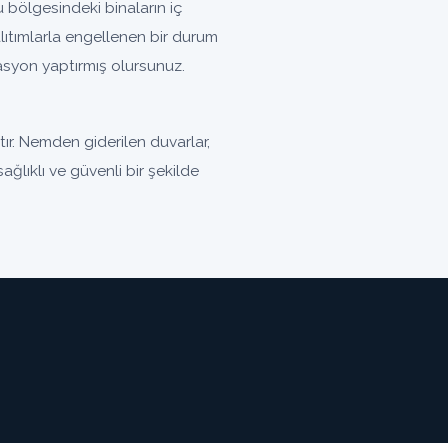
bölgesindeki binaların iç
ıtımlarla engellenen bir durum
olasyon yaptırmış olursunuz.
r. Nemden giderilen duvarlar,
ğlıklı ve güvenli bir şekilde