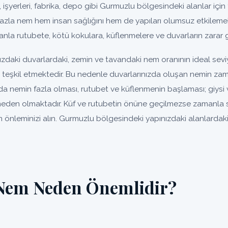
, işyerleri, fabrika, depo gibi Gurmuzlu bölgesindeki alanlar için f
fazla nem hem insan sağlığını hem de yapıları olumsuz etkilemek
nla rutubete, kötü kokulara, küflenmelere ve duvarların zarar 
zdaki duvarlardaki, zemin ve tavandaki nem oranının ideal sev
un teşkil etmektedir. Bu nedenle duvarlarınızda oluşan nemin za
da nemin fazla olması, rutubet ve küflenmenin başlaması; giysi 
eden olmaktadır. Küf ve rutubetin önüne geçilmezse zamanla so
 önleminizi alın. Gurmuzlu bölgesindeki yapınızdaki alanlardaki
Nem Neden Önemlidir?