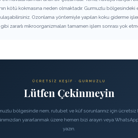
vanın kötü kokmasına neden olmaktadır. Gurmuzlu bölgesindeki e
e ulaşabilirsiniz. Ozonlama yöntemiyle yapılan koku giderme işle
rı gibi zararlı mikroorganizmaları tamamen işlem sonrası yok etm
ÜCRETSIZ KEŞIF · GURMUZLU
Lütfen Çekinmeyin
uzlu bölgesinde nem, rutubet ve küf sorunlarınız için ücretsiz 
ânımızdan yararlanmak üzere hemen bizi arayın veya WhatsApp
yazın.