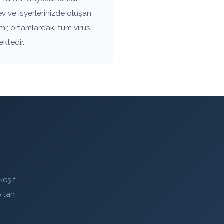
v ve işyerlerinizde oluşan
mi; ortamlardaki tüm virüs,
ektedir.
keşif
'tan