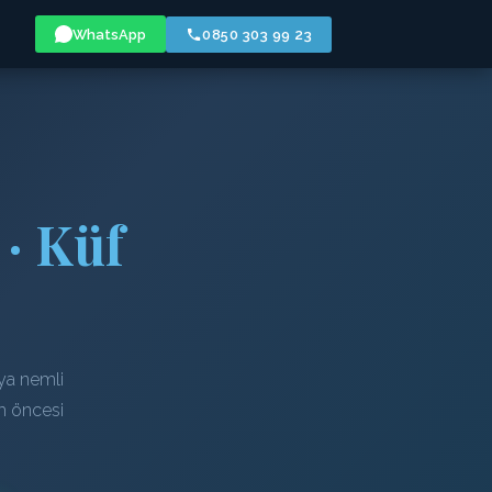
WhatsApp
0850 303 99 23
· Küf
ya nemli
em öncesi