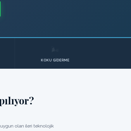
🌬️
KOKU GIDERME
ılıyor?
ygun olan ileri teknolojik