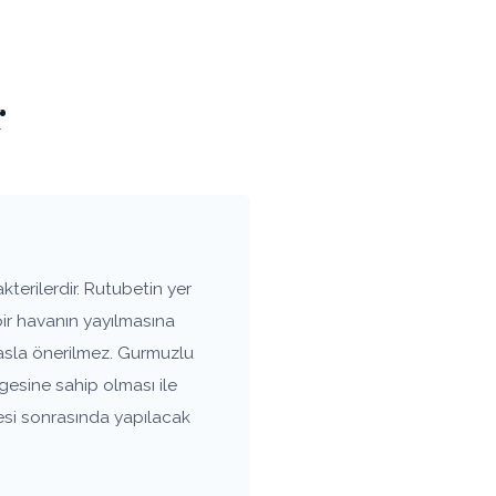
r
terilerdir. Rutubetin yer
bir havanın yayılmasına
asla önerilmez. Gurmuzlu
gesine sahip olması ile
esi sonrasında yapılacak