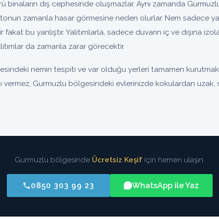
binaların dış cephesinde oluşmazlar. Aynı zamanda Gurmuzlu 
tonun zamanla hasar görmesine neden olurlar. Nem sadece yal
nir fakat bu yanlıştır. Yalıtımlarla, sadece duvarın iç ve dışına iz
ıtımlar da zamanla zarar görecektir.
sindeki nemin tespiti ve var olduğu yerleri tamamen kurutmaktı
ıntı vermez, Gurmuzlu bölgesindeki evlerinizde kokulardan uzak, sa
Gurmuzlu bölgesinde
Ücretsiz Keşif
için hemen ulaşın.
0850 303 99 23
WhatsApp ile Yaz