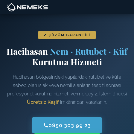
✔ ÇÖZÜM GARANTILI
Hacihasan
Nem · Rutubet · Küf
Kurutma Hizmeti
Hacihasan bölgesindeki yapılardaki rutubet ve küfe
sebep olan ıslak veya nemli alanların tespiti sonrası
profesyonel kurutma hizmeti vermekteyiz. İşlem öncesi
Ücretsiz Keşif
imkânından yararlanın.
0850 303 99 23