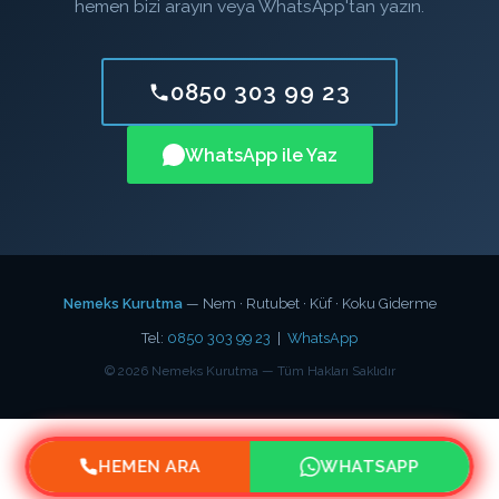
hemen bizi arayın veya WhatsApp'tan yazın.
0850 303 99 23
WhatsApp ile Yaz
Nemeks Kurutma
— Nem · Rutubet · Küf · Koku Giderme
Tel:
0850 303 99 23
|
WhatsApp
©
2026
Nemeks Kurutma — Tüm Hakları Saklıdır
HEMEN ARA
WHATSAPP