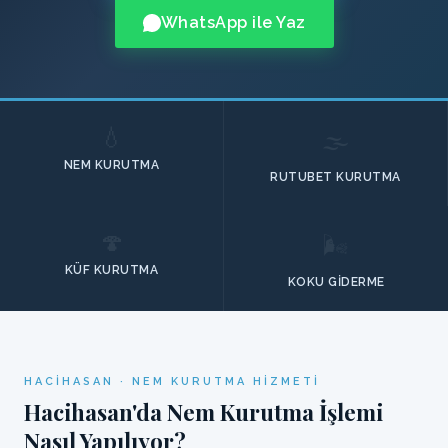
WhatsApp ile Yaz
💧
🌫️
NEM KURUTMA
RUTUBET KURUTMA
🍄
🌬️
KÜF KURUTMA
KOKU GIDERME
HACIHASAN · NEM KURUTMA HIZMETI
Hacihasan'da Nem Kurutma İşlemi
Nasıl Yapılıyor?