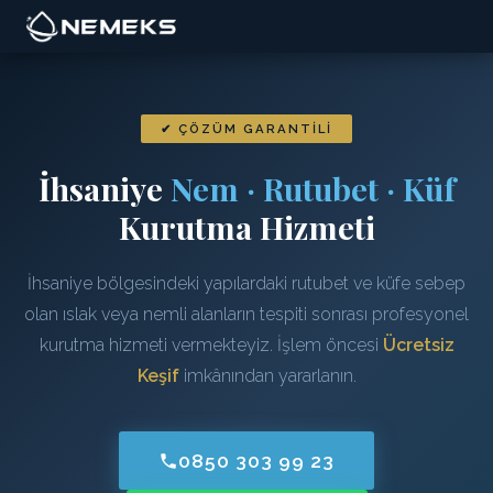
✔ ÇÖZÜM GARANTILI
İhsaniye
Nem · Rutubet · Küf
Kurutma Hizmeti
İhsaniye bölgesindeki yapılardaki rutubet ve küfe sebep
olan ıslak veya nemli alanların tespiti sonrası profesyonel
kurutma hizmeti vermekteyiz. İşlem öncesi
Ücretsiz
Keşif
imkânından yararlanın.
0850 303 99 23