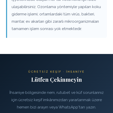
ulaşabilirsiniz. Ozonlama yöntemiyle yapılan koku
giderme işlemi; ortamlardaki tüm virüs, bakteri,
mantar, ev akarları gibi zararlı mikroorganizmaları
tamamen işlem sonrası yok etmektedir.
ÜCRETSIZ KEŞIF · İHSANIYE
Lütfen Çekinmeyin
İhsaniye bölgesinde nem, rutubet ve küf sorunlarınız
için ücretsiz keşif imkânımızdan yararlanmak üzere
hemen bizi arayın veya WhatsApp'tan yazın.