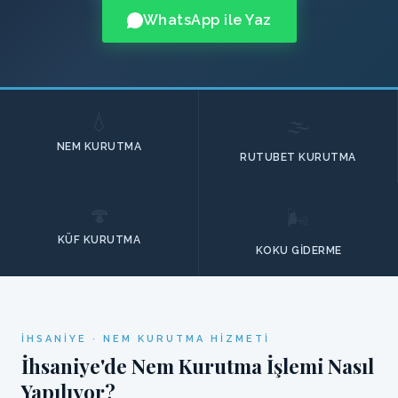
WhatsApp ile Yaz
💧
🌫️
NEM KURUTMA
RUTUBET KURUTMA
🍄
🌬️
KÜF KURUTMA
KOKU GIDERME
İHSANIYE · NEM KURUTMA HIZMETI
İhsaniye'de Nem Kurutma İşlemi Nasıl
Yapılıyor?