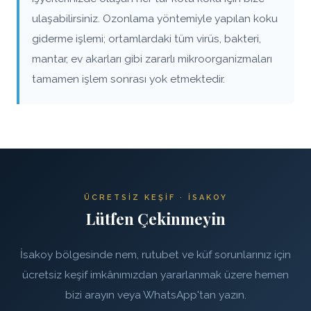
ulaşabilirsiniz. Ozonlama yöntemiyle yapılan koku
giderme işlemi; ortamlardaki tüm virüs, bakteri,
mantar, ev akarları gibi zararlı mikroorganizmaları
tamamen işlem sonrası yok etmektedir.
ÜCRETSIZ KEŞIF · İSAKOY
Lütfen Çekinmeyin
İsakoy bölgesinde nem, rutubet ve küf sorunlarınız için
ücretsiz keşif imkânımızdan yararlanmak üzere hemen
bizi arayın veya WhatsApp'tan yazın.