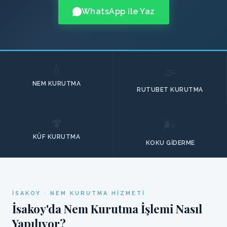
WhatsApp ile Yaz
💧
🌫️
NEM KURUTMA
RUTUBET KURUTMA
🍄
🌬️
KÜF KURUTMA
KOKU GIDERME
İSAKOY · NEM KURUTMA HIZMETI
İsakoy'da Nem Kurutma İşlemi Nasıl
Yapılıyor?