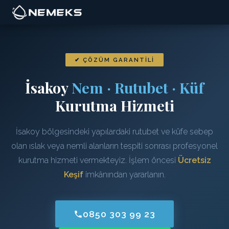
✔ ÇÖZÜM GARANTILI
İsakoy
Nem · Rutubet · Küf
Kurutma Hizmeti
İsakoy bölgesindeki yapılardaki rutubet ve küfe sebep
olan ıslak veya nemli alanların tespiti sonrası profesyonel
kurutma hizmeti vermekteyiz. İşlem öncesi
Ücretsiz
Keşif
imkânından yararlanın.
0850 303 99 23