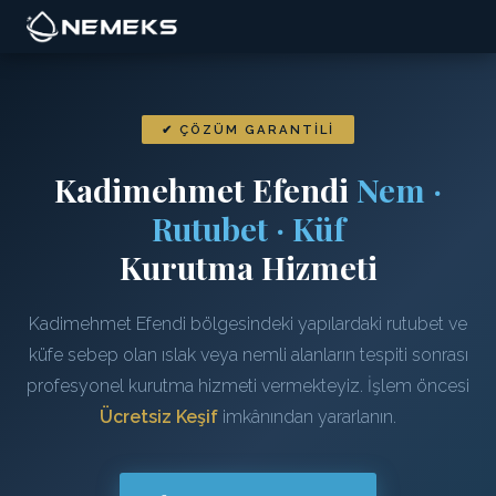
✔ ÇÖZÜM GARANTILI
Kadimehmet Efendi
Nem ·
Rutubet · Küf
Kurutma Hizmeti
Kadimehmet Efendi bölgesindeki yapılardaki rutubet ve
küfe sebep olan ıslak veya nemli alanların tespiti sonrası
profesyonel kurutma hizmeti vermekteyiz. İşlem öncesi
Ücretsiz Keşif
imkânından yararlanın.