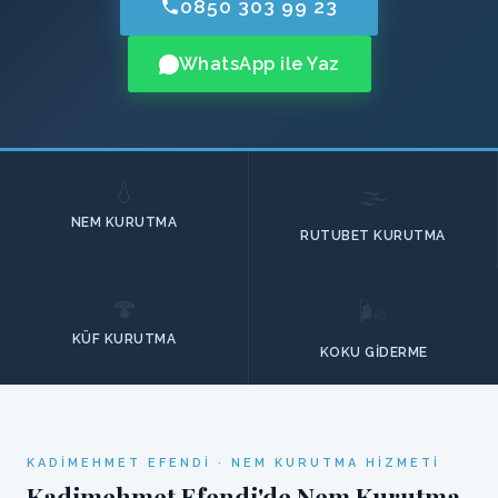
0850 303 99 23
WhatsApp ile Yaz
💧
🌫️
NEM KURUTMA
RUTUBET KURUTMA
🍄
🌬️
KÜF KURUTMA
KOKU GIDERME
KADIMEHMET EFENDI · NEM KURUTMA HIZMETI
Kadimehmet Efendi'de Nem Kurutma