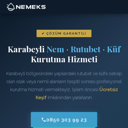
✔ ÇÖZÜM GARANTILI
Karabeyli
Nem · Rutubet · Küf
Kurutma Hizmeti
Karabeyli bölgesindeki yapılardaki rutubet ve küfe sebep
olan ıslak veya nemli alanların tespiti sonrası profesyonel
kurutma hizmeti vermekteyiz. İşlem öncesi
Ücretsiz
Keşif
imkânından yararlanın.
0850 303 99 23