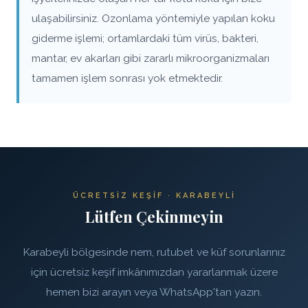
ulaşabilirsiniz. Ozonlama yöntemiyle yapılan koku
giderme işlemi; ortamlardaki tüm virüs, bakteri,
mantar, ev akarları gibi zararlı mikroorganizmaları
tamamen işlem sonrası yok etmektedir.
ÜCRETSIZ KEŞIF · KARABEYLI
Lütfen Çekinmeyin
Karabeyli bölgesinde nem, rutubet ve küf sorunlarınız
için ücretsiz keşif imkânımızdan yararlanmak üzere
hemen bizi arayın veya WhatsApp'tan yazın.