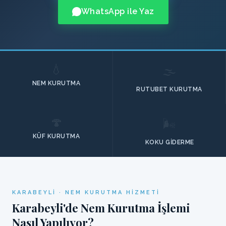
WhatsApp ile Yaz
💧
🌫️
NEM KURUTMA
RUTUBET KURUTMA
🍄
🌬️
KÜF KURUTMA
KOKU GIDERME
KARABEYLI · NEM KURUTMA HIZMETI
Karabeyli'de Nem Kurutma İşlemi
Nasıl Yapılıyor?