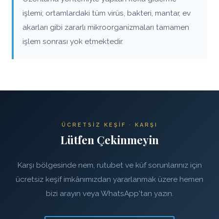
işlemi; ortamlardaki tüm virüs, bakteri, mantar, ev
akarları gibi zararlı mikroorganizmaları tamamen
işlem sonrası yok etmektedir.
ÜCRETSIZ KEŞIF · KARŞI
Lütfen Çekinmeyin
Karşı bölgesinde nem, rutubet ve küf sorunlarınız için
ücretsiz keşif imkânımızdan yararlanmak üzere hemen
bizi arayın veya WhatsApp'tan yazın.