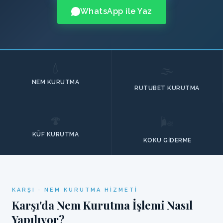
WhatsApp ile Yaz
💧
🌫️
NEM KURUTMA
RUTUBET KURUTMA
🍄
🌬️
KÜF KURUTMA
KOKU GIDERME
KARŞI · NEM KURUTMA HIZMETI
Karşı'da Nem Kurutma İşlemi Nasıl
Yapılıyor?