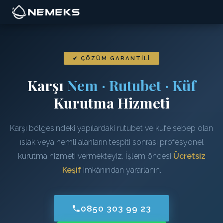
✔ ÇÖZÜM GARANTILI
Karşı
Nem · Rutubet · Küf
Kurutma Hizmeti
Karşı bölgesindeki yapılardaki rutubet ve küfe sebep olan
ıslak veya nemli alanların tespiti sonrası profesyonel
kurutma hizmeti vermekteyiz. İşlem öncesi
Ücretsiz
Keşif
imkânından yararlanın.
0850 303 99 23