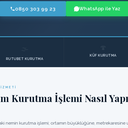
0850 303 99 23
WhatsApp ile Yaz
🍄
🌫️
KÜF KURUTMA
RUTUBET KURUTMA
HIZMETI
em Kurutma İşlemi Nasıl Yapı
ki nemin kurutma işlemi; ortamın büyüklüğüne, metrekaresine uy