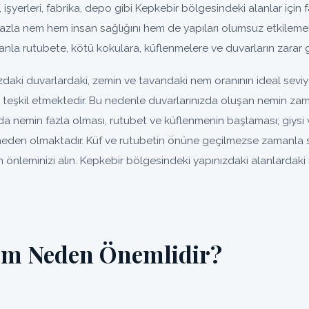
, işyerleri, fabrika, depo gibi Kepkebir bölgesindeki alanlar için fa
fazla nem hem insan sağlığını hem de yapıları olumsuz etkilemek
nla rutubete, kötü kokulara, küflenmelere ve duvarların zarar 
zdaki duvarlardaki, zemin ve tavandaki nem oranının ideal sevi
un teşkil etmektedir. Bu nedenle duvarlarınızda oluşan nemin za
da nemin fazla olması, rutubet ve küflenmenin başlaması; giysi 
eden olmaktadır. Küf ve rutubetin önüne geçilmezse zamanla so
 önleminizi alın. Kepkebir bölgesindeki yapınızdaki alanlardaki
em Neden Önemlidir?