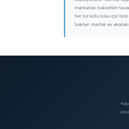
mantarları, bakteriler hav
her tür kötü koku için biz
bakteri, mantar, ev akarla
Kepk
imk