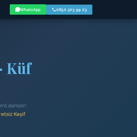
WhatsApp
0850 303 99 23
· Küf
li alanların
etsiz Keşif