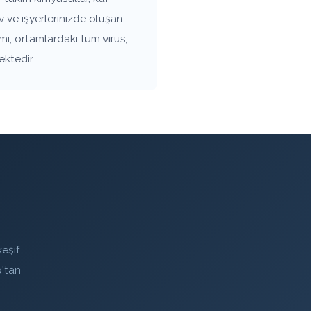
 ve işyerlerinizde oluşan
mi; ortamlardaki tüm virüs,
ektedir.
eşif
'tan