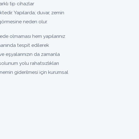
rklı tip cihazlar
tedir. Yapılarda; duvar, zemin
görmesine neden olur.
yede olmaması hem yapılarınız
manında tespit edilerek
ve eşyalarınızın da zamanla
lunum yolu rahatsızlıkları
 nemin giderilmesi için kurumsal