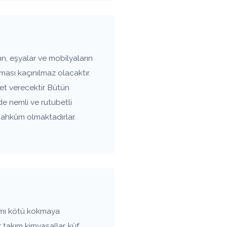
n, eşyalar ve mobilyaların
ası kaçınılmaz olacaktır.
t verecektir. Bütün
de nemli ve rutubetli
mahkûm olmaktadırlar.
amı kötü kokmaya
 takım kimyasallar, küf