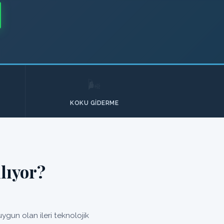
🌬️
KOKU GIDERME
lıyor?
gun olan ileri teknolojik