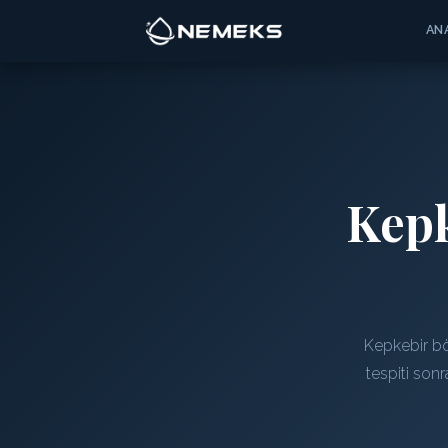
AN
Kep
Kepkebir bö
tespiti son