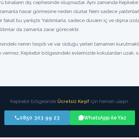
binaların dış cephesinde oluşmazlar. Aynı zamanda Kepkebir 
zamanla hasar görmesine neden olurlar. Nem sadece yalıtımlar
nir fakat bu yanlıştır. Yalıtımlarla, sadece duvarın iç ve dışına iz
ıtımlar da zamanla zarar görecektir.
indeki nemin tespiti ve var olduğu yerleri tamamen kurutmaktı
ntı vermez, Kepkebir bölgesindeki evlerinizde kokulardan uzak, sa
Kepkebir bölgesinde
Ücretsiz Keşif
için hemen ulaşın.
0850 303 99 23
WhatsApp ile Yaz