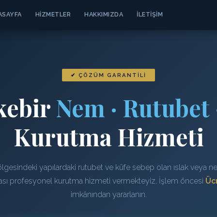
ASAYFA
HIZMETLER
HAKKIMIZDA
İLETIŞIM
✔ ÇÖZÜM GARANTILI
kebir
Nem · Rutubet 
Kurutma Hizmeti
lgesindeki yapılardaki rutubet ve küfe sebep olan ıslak veya nem
rası profesyonel kurutma hizmeti vermekteyiz. İşlem öncesi
Ücr
imkânından yararlanın.