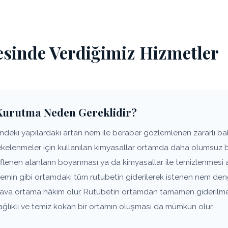
esinde Verdiğimiz Hizmetler
Kurutma Neden Gereklidir?
deki yapılardaki artan nem ile beraber gözlemlenen zararlı bakt
lekelenmeler için kullanılan kimyasallar ortamda daha olumsuz 
flenen alanların boyanması ya da kimyasallar ile temizlenmesi 
zemin gibi ortamdaki tüm rutubetin giderilerek istenen nem den
 hava ortama hâkim olur. Rutubetin ortamdan tamamen giderilm
ağlıklı ve temiz kokan bir ortamın oluşması da mümkün olur.