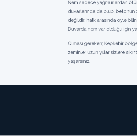
Nem sadece yağmurlardan ötürü 
duvarlarında da olup, betonun 
değildir; halk arasında öyle bili
Duvarda nem var olduğu için yal
Olması gereken; Kepkebir bölges
zeminler uzun yıllar sizlere sıkı
yaşarsınız.