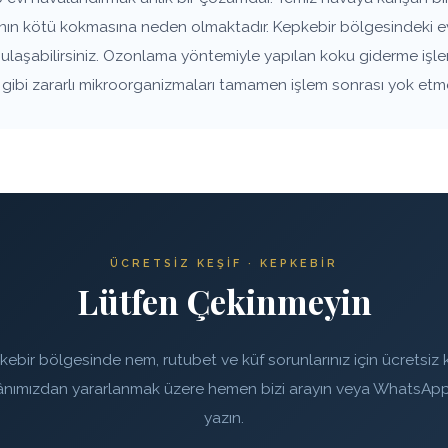
anın kötü kokmasına neden olmaktadır. Kepkebir bölgesindeki ev
e ulaşabilirsiniz. Ozonlama yöntemiyle yapılan koku giderme işle
rı gibi zararlı mikroorganizmaları tamamen işlem sonrası yok etm
ÜCRETSIZ KEŞIF · KEPKEBIR
Lütfen Çekinmeyin
ebir bölgesinde nem, rutubet ve küf sorunlarınız için ücretsiz k
ânımızdan yararlanmak üzere hemen bizi arayın veya WhatsApp
yazın.