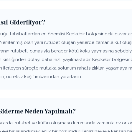
sıl Gideriliyor?
uğu tahribatlardan en önemlisi Kepkebir bölgesindeki duvarları
 Nemlenmiş olan yani rutubet oluşan yerlerde zamanla küf oluşm
anın rutubetli olmasıyla beraber kötü koku yaymasına sebebiye
n kirliliğinden dolayı daha hızlı yayılmaktadır. Kepkebir bölgesin
ın ilerleyen süreçte mutlaka solunum rahatsızlıkları yaşamaya 
n, ücretsiz keşif imkânından yararlanın.
Giderme Neden Yapılmalı?
pılarda, rutubet ve küfün oluşması durumunda zamanla ev ort
p evi havalandırmak anlık bir çözümdür. Temiz havaya karışan bir