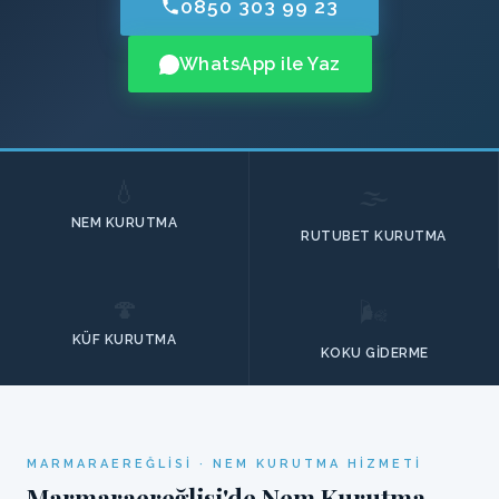
0850 303 99 23
WhatsApp ile Yaz
💧
🌫️
NEM KURUTMA
RUTUBET KURUTMA
🍄
🌬️
KÜF KURUTMA
KOKU GIDERME
MARMARAEREĞLISI · NEM KURUTMA HIZMETI
Marmaraereğlisi'de Nem Kurutma