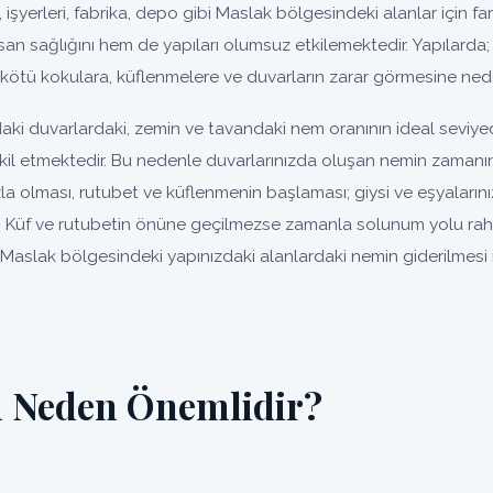
, işyerleri, fabrika, depo gibi Maslak bölgesindeki alanlar için far
an sağlığını hem de yapıları olumsuz etkilemektedir. Yapılarda;
kötü kokulara, küflenmelere ve duvarların zarar görmesine nede
ki duvarlardaki, zemin ve tavandaki nem oranının ideal seviye
şkil etmektedir. Bu nedenle duvarlarınızda oluşan nemin zamanı
la olması, rutubet ve küflenmenin başlaması; giysi ve eşyaları
Küf ve rutubetin önüne geçilmezse zamanla solunum yolu rahatsı
Maslak bölgesindeki yapınızdaki alanlardaki nemin giderilmesi
 Neden Önemlidir?