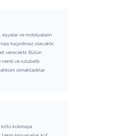
 eşyalar ve mobilyaların
ası kaçınılmaz olacaktır.
t verecektir. Bütün
e nemli ve rutubetli
mahkûm olmaktadırlar.
ı kötü kokmaya
 takım kimyasallar, küf