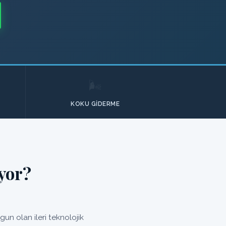
🌬️
KOKU GIDERME
yor?
n olan ileri teknolojik