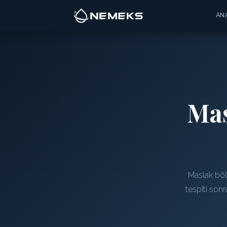
AN
Ma
Maslak böl
tespiti son