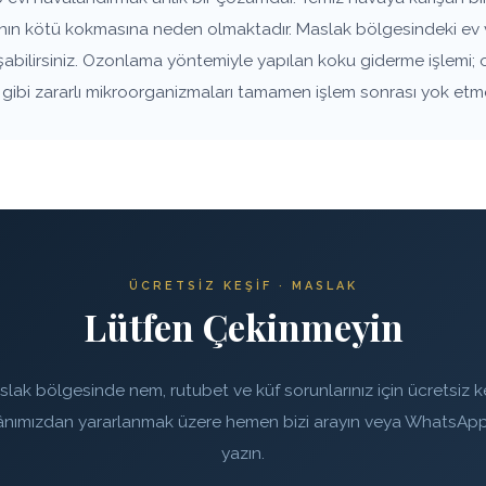
anın kötü kokmasına neden olmaktadır. Maslak bölgesindeki ev v
aşabilirsiniz. Ozonlama yöntemiyle yapılan koku giderme işlemi; 
rı gibi zararlı mikroorganizmaları tamamen işlem sonrası yok etm
ÜCRETSIZ KEŞIF · MASLAK
Lütfen Çekinmeyin
lak bölgesinde nem, rutubet ve küf sorunlarınız için ücretsiz k
ânımızdan yararlanmak üzere hemen bizi arayın veya WhatsApp
yazın.