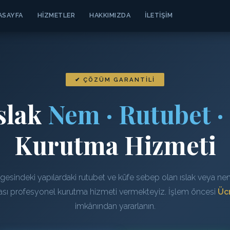
ASAYFA
HIZMETLER
HAKKIMIZDA
İLETIŞIM
✔ ÇÖZÜM GARANTILI
slak
Nem · Rutubet ·
Kurutma Hizmeti
gesindeki yapılardaki rutubet ve küfe sebep olan ıslak veya neml
rası profesyonel kurutma hizmeti vermekteyiz. İşlem öncesi
Ücr
imkânından yararlanın.