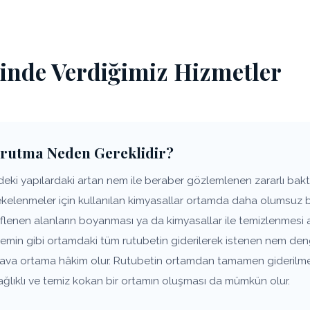
inde Verdiğimiz Hizmetler
rutma Neden Gereklidir?
ki yapılardaki artan nem ile beraber gözlemlenen zararlı bakter
lekelenmeler için kullanılan kimyasallar ortamda daha olumsuz 
flenen alanların boyanması ya da kimyasallar ile temizlenmesi 
zemin gibi ortamdaki tüm rutubetin giderilerek istenen nem den
 hava ortama hâkim olur. Rutubetin ortamdan tamamen giderilm
ağlıklı ve temiz kokan bir ortamın oluşması da mümkün olur.