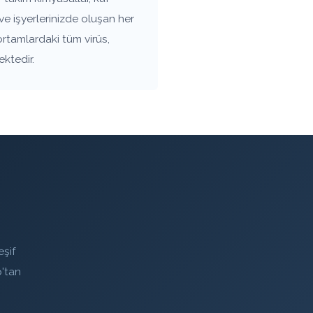
e işyerlerinizde oluşan her
ortamlardaki tüm virüs,
ektedir.
eşif
'tan