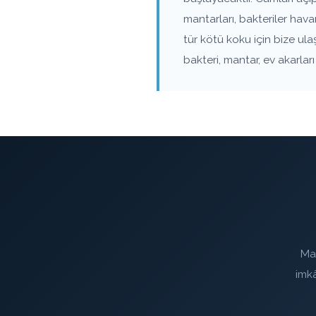
mantarları, bakteriler hav
tür kötü koku için bize ul
bakteri, mantar, ev akarla
Mas
imk