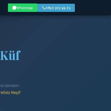
WhatsApp
0850 303 99 23
 Küf
i alanların
etsiz Keşif