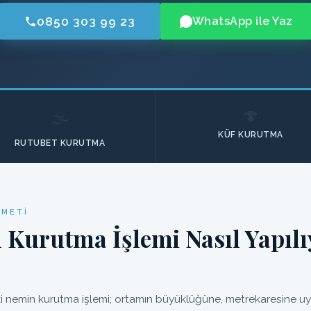
0850 303 99 23
WhatsApp ile Yaz
🍄
🌫️
KÜF KURUTMA
RUTUBET KURUTMA
ZMETI
 Kurutma İşlemi Nasıl Yapılı
 nemin kurutma işlemi; ortamın büyüklüğüne, metrekaresine uygu