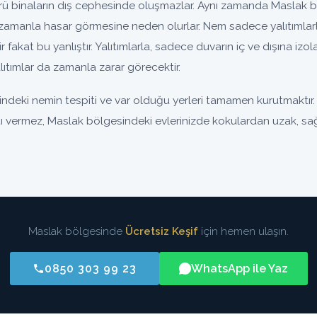
binaların dış cephesinde oluşmazlar. Aynı zamanda Maslak bö
zamanla hasar görmesine neden olurlar. Nem sadece yalıtımlar
nir fakat bu yanlıştır. Yalıtımlarla, sadece duvarın iç ve dışına iz
ıtımlar da zamanla zarar görecektir.
deki nemin tespiti ve var olduğu yerleri tamamen kurutmaktır.
ntı vermez, Maslak bölgesindeki evlerinizde kokulardan uzak, sağl
Maslak bölgesinde
Ücretsiz Keşif
için hemen ulaşın.
0850 303 99 23
WhatsApp ile Yaz