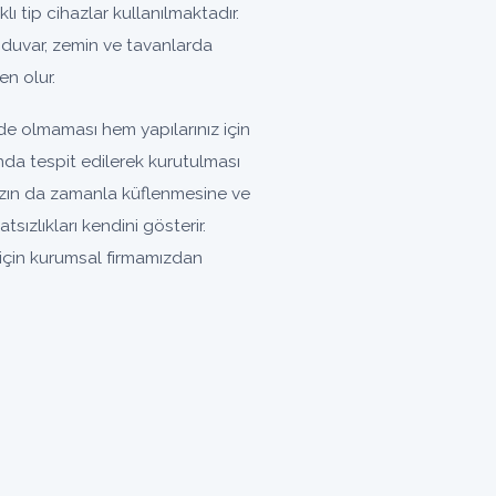
klı tip cihazlar kullanılmaktadır.
 duvar, zemin ve tavanlarda
n olur.
de olmaması hem yapılarınız için
nda tespit edilerek kurutulması
nızın da zamanla küflenmesine ve
zlıkları kendini gösterir.
 için kurumsal firmamızdan