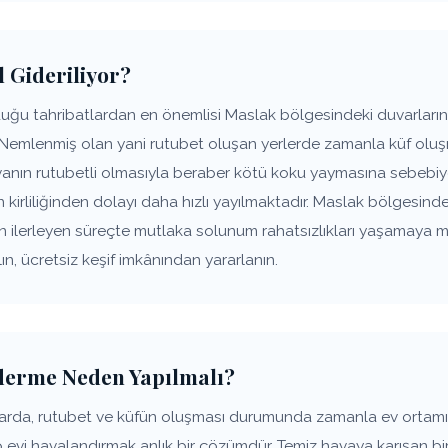
l Gideriliyor?
uğu tahribatlardan en önemlisi Maslak bölgesindeki duvarların,
 Nemlenmiş olan yani rutubet oluşan yerlerde zamanla küf oluşm
anın rutubetli olmasıyla beraber kötü koku yaymasına sebebiye
n kirliliğinden dolayı daha hızlı yayılmaktadır. Maslak bölgesind
ın ilerleyen süreçte mutlaka solunum rahatsızlıkları yaşamaya 
n, ücretsiz keşif imkânından yararlanın.
derme Neden Yapılmalı?
larda, rutubet ve küfün oluşması durumunda zamanla ev ortam
p evi havalandırmak anlık bir çözümdür. Temiz havaya karışan bir