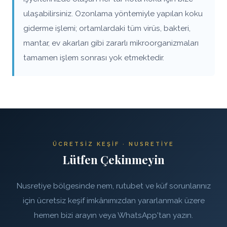
ulaşabilirsiniz. Ozonlama yöntemiyle yapılan koku
giderme işlemi; ortamlardaki tüm virüs, bakteri,
mantar, ev akarları gibi zararlı mikroorganizmaları
tamamen işlem sonrası yok etmektedir.
ÜCRETSIZ KEŞIF · NUSRETIYE
Lütfen Çekinmeyin
Nusretiye bölgesinde nem, rutubet ve küf sorunlarınız
için ücretsiz keşif imkânımızdan yararlanmak üzere
hemen bizi arayın veya WhatsApp'tan yazın.