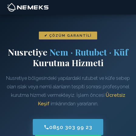
✔ ÇÖZÜM GARANTILI
Nusretiye
Nem · Rutubet · Küf
Kurutma Hizmeti
Nusretiye bölgesindeki yapılardaki rutubet ve küfe sebep
olan ıslak veya nemli alanların tespiti sonrası profesyonel
kurutma hizmeti vermekteyiz. İşlem öncesi
Ücretsiz
Keşif
imkânından yararlanın.
0850 303 99 23