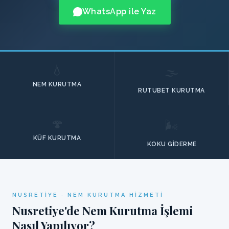
WhatsApp ile Yaz
💧
🌫️
NEM KURUTMA
RUTUBET KURUTMA
🍄
🌬️
KÜF KURUTMA
KOKU GIDERME
NUSRETIYE · NEM KURUTMA HIZMETI
Nusretiye'de Nem Kurutma İşlemi
Nasıl Yapılıyor?