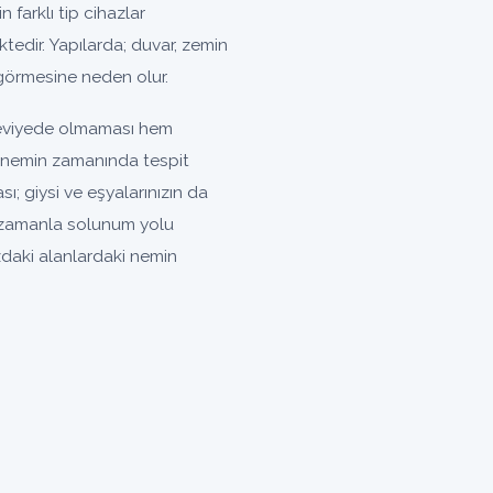
 farklı tip cihazlar
tedir. Yapılarda; duvar, zemin
görmesine neden olur.
seviyede olmaması hem
an nemin zamanında tespit
; giysi ve eşyalarınızın da
 zamanla solunum yolu
zdaki alanlardaki nemin