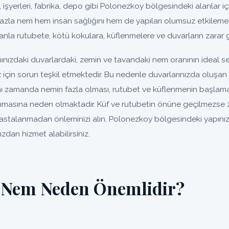
, işyerleri, fabrika, depo gibi Polonezkoy bölgesindeki alanlar için
fazla nem hem insan sağlığını hem de yapıları olumsuz etkilemek
nla rutubete, kötü kokulara, küflenmelere ve duvarların zarar 
nızdaki duvarlardaki, zemin ve tavandaki nem oranının ideal 
ız için sorun teşkil etmektedir. Bu nedenle duvarlarınızda oluş
ynı zamanda nemin fazla olması, rutubet ve küflenmenin başlaması
nmasına neden olmaktadır. Küf ve rutubetin önüne geçilmezse
r. Hastalanmadan önleminizi alın. Polonezkoy bölgesindeki yapını
zdan hizmet alabilirsiniz.
 Nem Neden Önemlidir?