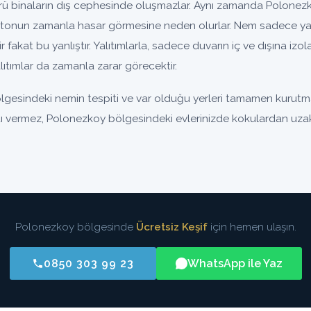
binaların dış cephesinde oluşmazlar. Aynı zamanda Polonezko
tonun zamanla hasar görmesine neden olurlar. Nem sadece yal
nir fakat bu yanlıştır. Yalıtımlarla, sadece duvarın iç ve dışına iz
ıtımlar da zamanla zarar görecektir.
gesindeki nemin tespiti ve var olduğu yerleri tamamen kurutmak
ıntı vermez, Polonezkoy bölgesindeki evlerinizde kokulardan uzak,
Polonezkoy bölgesinde
Ücretsiz Keşif
için hemen ulaşın.
0850 303 99 23
WhatsApp ile Yaz