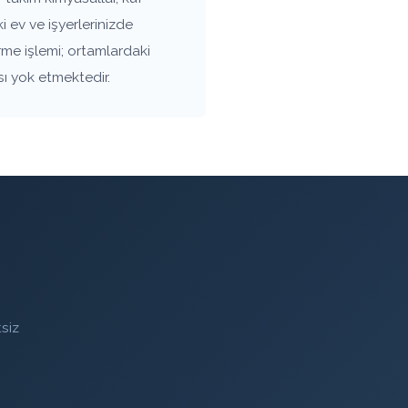
 ev ve işyerlerinizde
rme işlemi; ortamlardaki
sı yok etmektedir.
siz