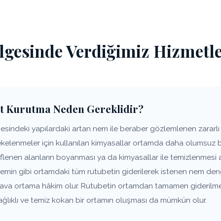
lgesinde Verdiğimiz Hizmetl
t Kurutma Neden Gereklidir?
indeki yapılardaki artan nem ile beraber gözlemlenen zararlı b
lekelenmeler için kullanılan kimyasallar ortamda daha olumsuz 
flenen alanların boyanması ya da kimyasallar ile temizlenmesi
zemin gibi ortamdaki tüm rutubetin giderilerek istenen nem den
 hava ortama hâkim olur. Rutubetin ortamdan tamamen giderilm
ağlıklı ve temiz kokan bir ortamın oluşması da mümkün olur.