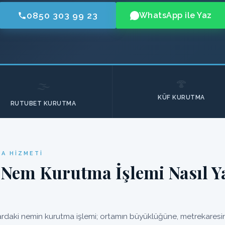
0850 303 99 23
WhatsApp ile Yaz
🍄
🌫️
KÜF KURUTMA
RUTUBET KURUTMA
A HIZMETI
 Nem Kurutma İşlemi Nasıl Ya
daki nemin kurutma işlemi; ortamın büyüklüğüne, metrekaresine