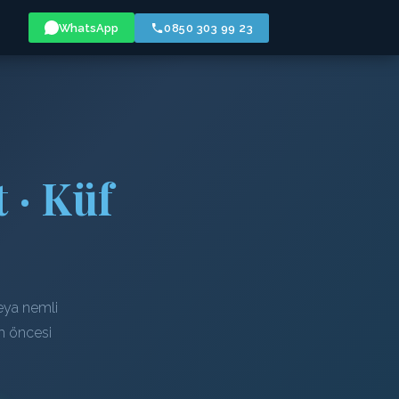
WhatsApp
0850 303 99 23
 · Küf
eya nemli
em öncesi