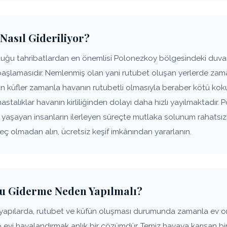
Nasıl Gideriliyor?
uğu tahribatlardan en önemlisi Polonezkoy bölgesindeki duvarl
başlamasıdır. Nemlenmiş olan yani rutubet oluşan yerlerde zam
şan küfler zamanla havanın rutubetli olmasıyla beraber kötü k
hastalıklar havanın kirliliğinden dolayı daha hızlı yayılmaktadır
de yaşayan insanların ilerleyen süreçte mutlaka solunum rahats
geç olmadan alın, ücretsiz keşif imkânından yararlanın.
u Giderme Neden Yapılmalı?
yapılarda, rutubet ve küfün oluşması durumunda zamanla ev 
p evi havalandırmak anlık bir çözümdür. Temiz havaya karışan bir