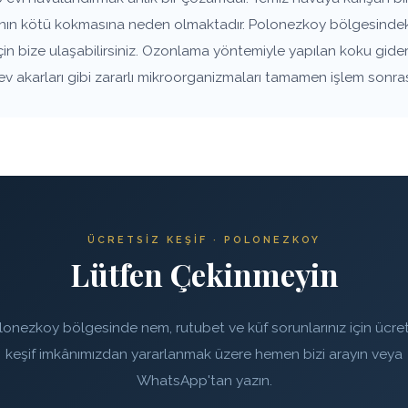
vanın kötü kokmasına neden olmaktadır. Polonezkoy bölgesindeki
çin bize ulaşabilirsiniz. Ozonlama yöntemiyle yapılan koku gide
 ev akarları gibi zararlı mikroorganizmaları tamamen işlem sonra
ÜCRETSIZ KEŞIF · POLONEZKOY
Lütfen Çekinmeyin
lonezkoy bölgesinde nem, rutubet ve küf sorunlarınız için ücret
keşif imkânımızdan yararlanmak üzere hemen bizi arayın veya
WhatsApp'tan yazın.