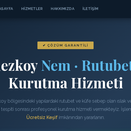
ASAYFA
HIZMETLER
HAKKIMIZDA
İLETIŞIM
✔ ÇÖZÜM GARANTILI
nezkoy
Nem · Rutubet
Kurutma Hizmeti
oy bölgesindeki yapılardaki rutubet ve küfe sebep olan ıslak v
n tespiti sonrası profesyonel kurutma hizmeti vermekteyiz. İşl
Ücretsiz Keşif
imkânından yararlanın.