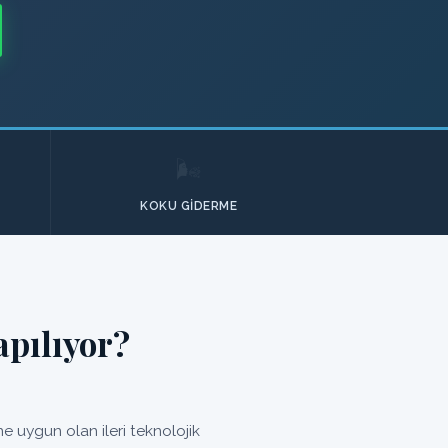
🌬️
KOKU GIDERME
pılıyor?
 uygun olan ileri teknolojik