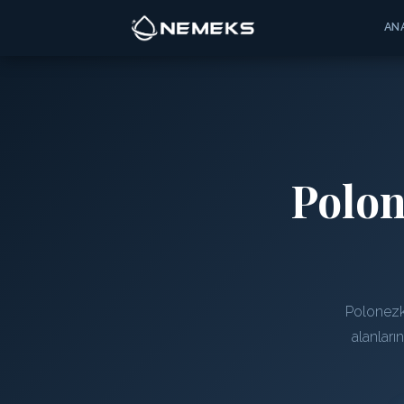
AN
Polo
Polonezk
alanları