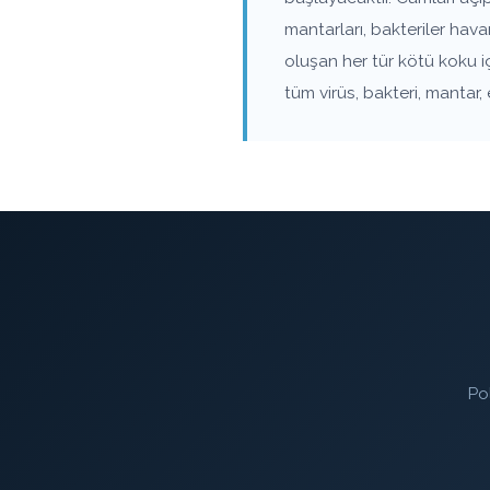
mantarları, bakteriler ha
oluşan her tür kötü koku i
tüm virüs, bakteri, mantar,
Po