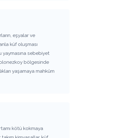
arın, eşyalar ve
anla küf oluşması
oku yaymasına sebebiyet
. Polonezkoy bölgesinde
ızlıkları yaşamaya mahkûm
ortamı kötü kokmaya
 takım kimyasallar, küf