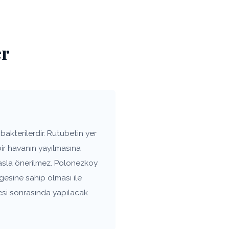
er
akterilerdir. Rutubetin yer
bir havanın yayılmasına
 asla önerilmez. Polonezkoy
gesine sahip olması ile
esi sonrasında yapılacak