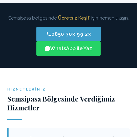
Semsipasa bölgesinde
Ücretsiz Keşif
için hemen ulaşın.
0850 303 99 23
WhatsApp ile Yaz
HIZMETLERIMIZ
Semsipasa Bölgesinde Verdiğimiz
Hizmetler