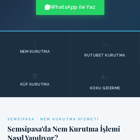
WhatsApp ile Yaz
💧
🌫️
NEM KURUTMA
RUTUBET KURUTMA
🍄
🌬️
KÜF KURUTMA
KOKU GIDERME
SEMSIPASA · NEM KURUTMA HIZMETI
Semsipasa'da Nem Kurutma İşlemi
Nasıl Yapılıyor?