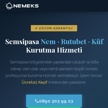
✔ ÇÖZÜM GARANTILI
Semsipasa
Nem · Rutubet · Küf
Kurutma Hizmeti
Semsipasa bölgesindeki yapılardaki rutubet ve küfe
sebep olan ıslak veya nemli alanların tespiti sonrası
profesyonel kurutma hizmeti vermekteyiz. İşlem öncesi
Ücretsiz Keşif
imkânından yararlanın.
0850 303 99 23