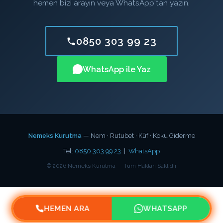
hemen bizi arayın veya WhatsApp'tan yazın.
0850 303 99 23
WhatsApp ile Yaz
Nemeks Kurutma
— Nem · Rutubet · Küf · Koku Giderme
Tel:
0850 303 99 23
|
WhatsApp
©
2026
Nemeks Kurutma — Tüm Hakları Saklıdır
HEMEN ARA
WHATSAPP