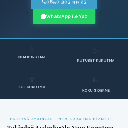
0850 303 99 23
WhatsApp ile Yaz
💧
🌫️
NEM KURUTMA
RUTUBET KURUTMA
🍄
🌬️
KÜF KURUTMA
KOKU GIDERME
TEKIRDAĞ AYDINLAR · NEM KURUTMA HIZMETI
Tekirdağ Aydınlar'da Nem Kurutma