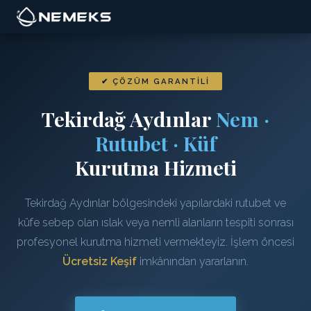
✔ ÇÖZÜM GARANTILI
Tekirdağ Aydınlar
Nem ·
Rutubet · Küf
Kurutma Hizmeti
Tekirdağ Aydınlar bölgesindeki yapılardaki rutubet ve
küfe sebep olan ıslak veya nemli alanların tespiti sonrası
profesyonel kurutma hizmeti vermekteyiz. İşlem öncesi
Ücretsiz Keşif
imkânından yararlanın.