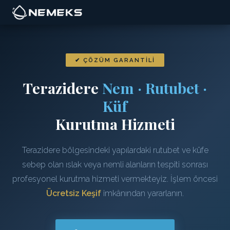
✔ ÇÖZÜM GARANTILI
Terazidere
Nem · Rutubet ·
Küf
Kurutma Hizmeti
Terazidere bölgesindeki yapılardaki rutubet ve küfe
sebep olan ıslak veya nemli alanların tespiti sonrası
profesyonel kurutma hizmeti vermekteyiz. İşlem öncesi
Ücretsiz Keşif
imkânından yararlanın.