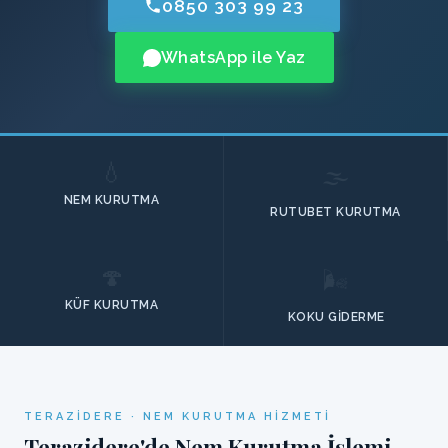
0850 303 99 23
WhatsApp ile Yaz
💧
🌫️
NEM KURUTMA
RUTUBET KURUTMA
🍄
🌬️
KÜF KURUTMA
KOKU GIDERME
TERAZIDERE · NEM KURUTMA HIZMETI
Terazidere'de Nem Kurutma İşlemi