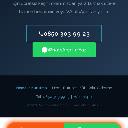
için ücretsiz keşif imkânımızdan yararlanmak üzere
hemen bizi arayın veya WhatsApp'tan yazın.
0850 303 99 23
WhatsApp ile Yaz
Nemeks Kurutma
— Nem · Rutubet · Küf · Koku Giderme
Tel:
0850 303 99 23
|
WhatsApp
©
2026
Nemeks Kurutma — Tüm Hakları Saklıdır