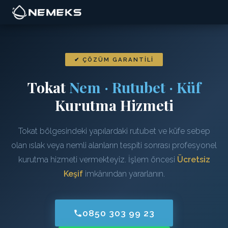
✔ ÇÖZÜM GARANTILI
Tokat
Nem · Rutubet · Küf
Kurutma Hizmeti
Tokat bölgesindeki yapılardaki rutubet ve küfe sebep
olan ıslak veya nemli alanların tespiti sonrası profesyonel
kurutma hizmeti vermekteyiz. İşlem öncesi
Ücretsiz
Keşif
imkânından yararlanın.
0850 303 99 23