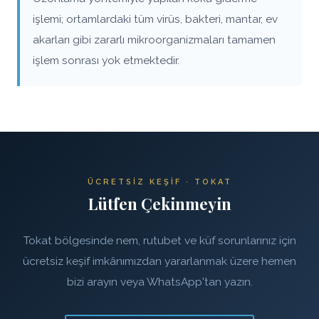
işlemi; ortamlardaki tüm virüs, bakteri, mantar, ev
akarları gibi zararlı mikroorganizmaları tamamen
işlem sonrası yok etmektedir.
ÜCRETSIZ KEŞIF · TOKAT
Lütfen Çekinmeyin
Tokat bölgesinde nem, rutubet ve küf sorunlarınız için
ücretsiz keşif imkânımızdan yararlanmak üzere hemen
bizi arayın veya WhatsApp'tan yazın.